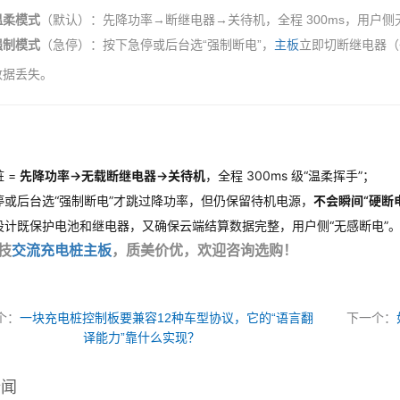
温柔模式
（默认）：先降功率→断继电器→关待机，全程 300ms，用户
强制模式
（急停）：按下急停或后台选“强制断电”，
主板
立即切断继电器（<
数据丢失。
 = 
先降功率→无载断继电器→关待机
，全程 300ms 级“温柔挥手”；
停或后台选“强制断电”才跳过降功率，但仍保留待机电源，
不会瞬间“硬断
设计既保护电池和继电器，又确保云端结算数据完整，用户侧“无感断电”
技
交流充电桩主板
，质美价优，欢迎咨询选购！
个：
一块充电桩控制板要兼容12种车型协议，它的“语言翻
下一个：
译能力”靠什么实现？
新闻