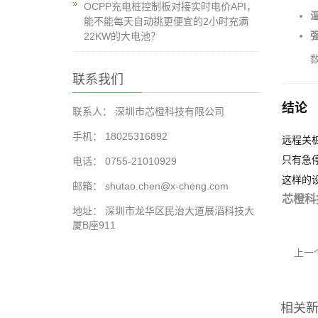
OCPP充电桩控制板对接实时电价API，
能不能每天自动挑更便宜的2小时充满
22KW的大电池？
联系我们
结论
联系人： 深圳市芯橙科技有限公司
手机： 18025316892
远程关桩
只有急
电话： 0755-21010929
这样的
邮箱： shutao.chen@x-cheng.com
芯橙科
地址： 深圳市龙华区民治大道展滔科技大
厦B座911
上一
相关