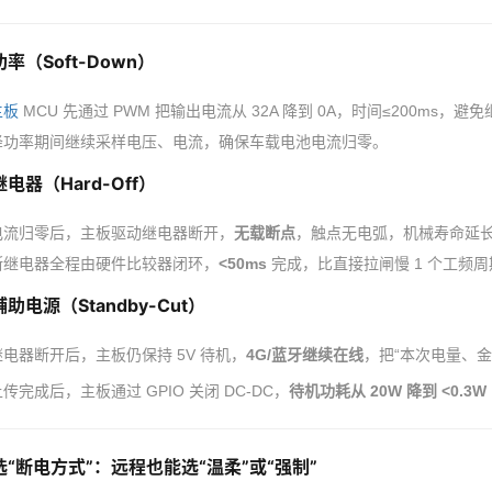
率（Soft-Down）
主板
MCU 先通过 PWM 把输出电流从 32A 降到 0A，时间≤200ms，
降功率期间继续采样电压、电流，确保车载电池电流归零。
电器（Hard-Off）
电流归零后，主板驱动继电器断开，
无载断点
，触点无电弧，机械寿命延长 
断继电器全程由硬件比较器闭环，
<50ms
完成，比直接拉闸慢 1 个工频
助电源（Standby-Cut）
继电器断开后，主板仍保持 5V 待机，
4G/蓝牙继续在线
，把“本次电量、
传完成后，主板通过 GPIO 关闭 DC-DC，
待机功耗从 20W 降到 <0.3W
选“断电方式”：远程也能选“温柔”或“强制”