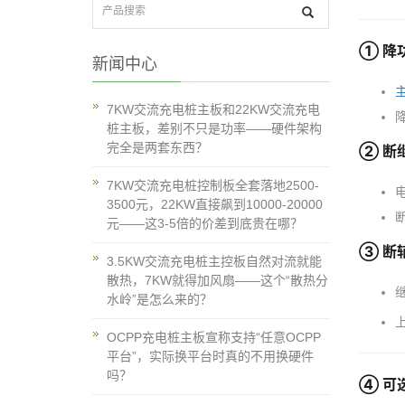
① 降功
新闻中心
7KW交流充电桩主板和22KW交流充电
桩主板，差别不只是功率——硬件架构
完全是两套东西？
② 断继
7KW交流充电桩控制板全套落地2500-
3500元，22KW直接飙到10000-20000
元——这3-5倍的价差到底贵在哪？
③ 断辅
3.5KW交流充电桩主控板自然对流就能
散热，7KW就得加风扇——这个“散热分
水岭”是怎么来的？
上
OCPP充电桩主板宣称支持“任意OCPP
平台”，实际换平台时真的不用换硬件
吗？
④ 可