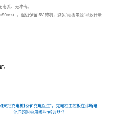
侧无电弧、无冲击。
50ms），但
仍保留 5V 待机
，避免“硬拔电源”导致计量
电”
。
。
如果把充电桩比作“充电医生”，充电桩主控板在诊断电
池问题时会用哪些“听诊器”？