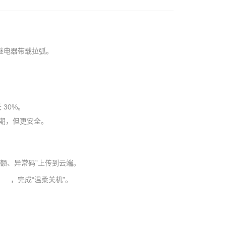
避免继电器带载拉弧。
30%。
周期，但更安全。
金额、异常码”上传到云端。
，完成“温柔关机”。