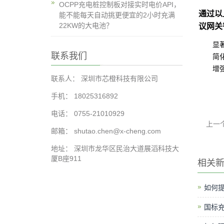
OCPP充电桩控制板对接实时电价API，
通过以
能不能每天自动挑更便宜的2小时充满
议网关
22KW的大电池？
显
联系我们
简
增
联系人： 深圳市芯橙科技有限公司
手机： 18025316892
电话： 0755-21010929
上一
邮箱： shutao.chen@x-cheng.com
地址： 深圳市龙华区民治大道展滔科技大
厦B座911
相关
如何提
国标