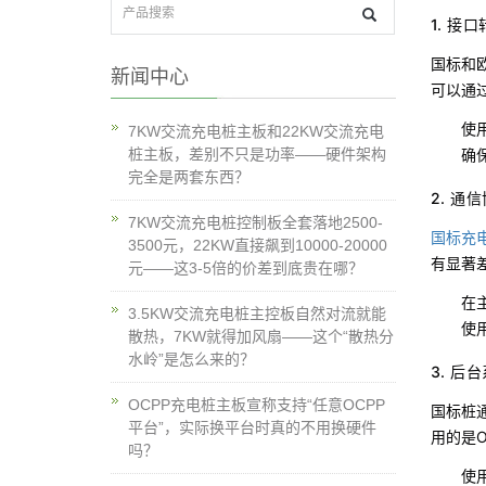
1. 接
国标和欧
新闻中心
可以通
使
7KW交流充电桩主板和22KW交流充电
确
桩主板，差别不只是功率——硬件架构
完全是两套东西？
2. 通
7KW交流充电桩控制板全套落地2500-
国标充
3500元，22KW直接飙到10000-20000
有显著
元——这3-5倍的价差到底贵在哪？
在主
3.5KW交流充电桩主控板自然对流就能
使
散热，7KW就得加风扇——这个“散热分
水岭”是怎么来的？
3. 后
OCPP充电桩主板宣称支持“任意OCPP
国标桩
平台”，实际换平台时真的不用换硬件
用的是
吗？
使