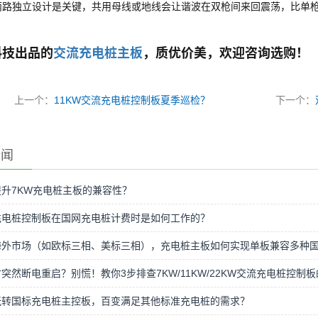
两路独立设计是关键，共用母线或地线会让谐波在双枪间来回震荡，比单
科技出品的
交流充电桩主板
，质优价美，欢迎咨询选购！
上一个：
11KW交流充电桩控制板夏季巡检？
下一个：
新闻
升7KW充电桩主板的兼容性？
充电桩控制板在国网充电桩计费时是如何工作的？
海外市场（如欧标三相、美标三相），充电桩主板如何实现单板兼容多种
突然断电重启？别慌！教你3步排查7KW/11KW/22KW交流充电桩控
玩转国标充电桩主控板，百变满足其他标准充电桩的需求？