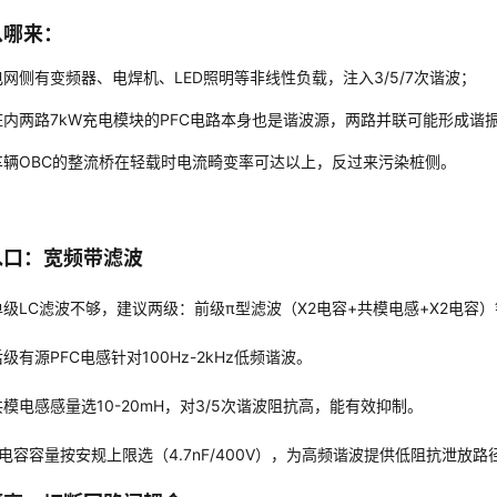
从哪来
：
电网侧有变频器、电焊机、LED照明等非线性负载，注入3/5/7次谐波；
桩内两路7kW充电模块的PFC电路本身也是谐波源，两路并联可能形成谐
车辆OBC的整流桥在轻载时电流畸变率可达以上，反过来污染桩侧。
入口：宽频带滤波
单级LC滤波不够，建议两级：前级π型滤波（X2电容+共模电感+X2电容）针对
级有源PFC电感针对100Hz-2kHz低频谐波。
共模电感感量选10-20mH，对3/5次谐波阻抗高，能有效抑制。
Y电容容量按安规上限选（4.7nF/400V），为高频谐波提供低阻抗泄放路