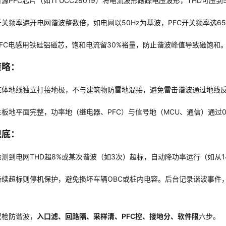
有源PFC芯片（如TI UCC28019）将电流波形跟踪电压波形，THD可压到
开关频率避开电网谐波整数倍，如电网以50Hz为基波，PFC开关频率选65k
PFC电感用铁硅铝磁芯，饱和电流留30%裕量，防止谐波峰值导致磁饱和
策略
：
桩体地线独立打接地极，不与建筑物防雷地混接，避免雷击谐波通过地线
主板地平面完整，功率地（继电器、PFC）与信号地（MCU、通信）通过
兜底
：
检测到电网THD超8%或某次谐波（如3次）超标，自动降功率运行（如从1
持续超标则停机保护，避免损坏车辆OBC或桩内电容。后台记录谐波事件
：
双枪防谐波，
入口滤、回路隔、采样清、PFC控、接地分、软件限
六步。