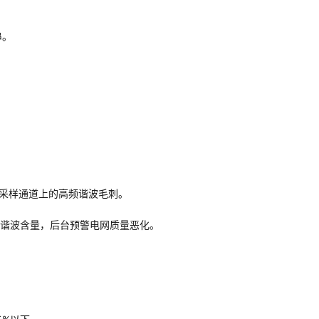
串。
滤除采样通道上的高频谐波毛刺。
次谐波含量，后台预警电网质量恶化。