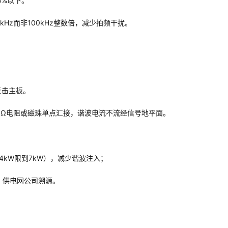
5%以下。
Hz而非100kHz整数倍，减少拍频干扰。
。
反击主板。
0Ω电阻或磁珠单点汇接，谐波电流不流经信号地平面。
4kW限到7kW），减少谐波注入；
，供电网公司溯源。