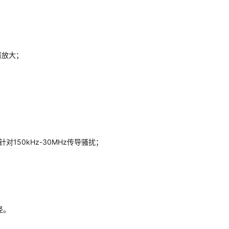
振放大；
150kHz-30MHz传导骚扰；
径。