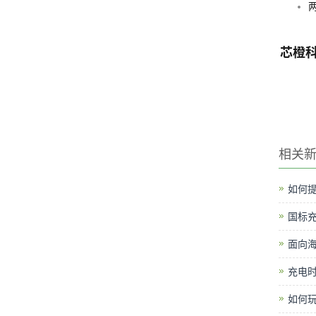
芯橙
相关
如何提
国标
面向
充电时
如何