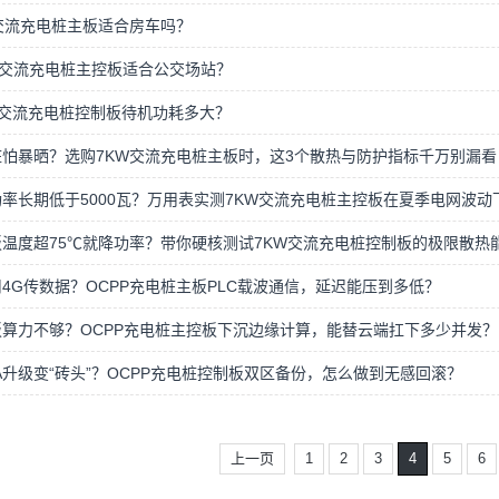
交流充电桩主板适合房车吗？
W交流充电桩主控板适合公交场站？
W交流充电桩控制板待机功耗多大？
桩怕暴晒？选购7KW交流充电桩主板时，这3个散热与防护指标千万别漏看
率长期低于5000瓦？万用表实测7KW交流充电桩主控板在夏季电网波动
温度超75℃就降功率？带你硬核测试7KW交流充电桩控制板的极限散热
4G传数据？OCPP充电桩主板PLC载波通信，延迟能压到多低？
板算力不够？OCPP充电桩主控板下沉边缘计算，能替云端扛下多少并发？
A升级变“砖头”？OCPP充电桩控制板双区备份，怎么做到无感回滚？
上一页
1
2
3
4
5
6