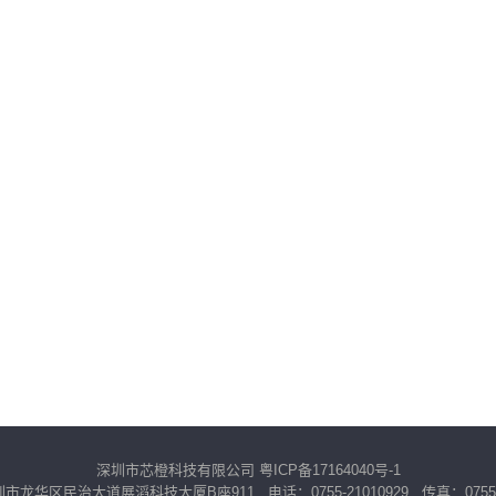
深圳市芯橙科技有限公司
粤ICP备17164040号-1
龙华区民治大道展滔科技大厦B座911 电话：0755-21010929 传真：0755-2