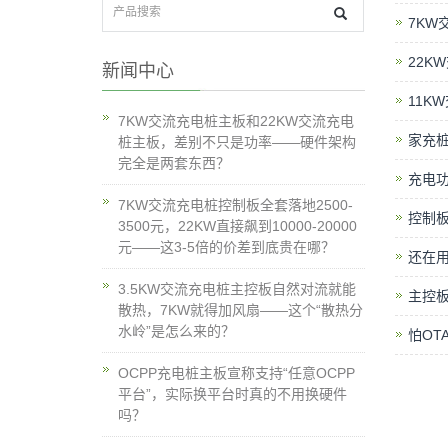
7KW
22K
新闻中心
11K
7KW交流充电桩主板和22KW交流充电
家充
桩主板，差别不只是功率——硬件架构
完全是两套东西？
充电功
7KW交流充电桩控制板全套落地2500-
控制板
3500元，22KW直接飙到10000-20000
元——这3-5倍的价差到底贵在哪？
还在用
3.5KW交流充电桩主控板自然对流就能
主控
散热，7KW就得加风扇——这个“散热分
水岭”是怎么来的？
怕OT
OCPP充电桩主板宣称支持“任意OCPP
平台”，实际换平台时真的不用换硬件
吗？