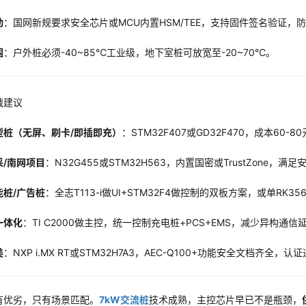
动
：国网新规要求安全芯片或MCU内置HSM/TEE，支持固件签名验证，防
围
：户外桩必须-40~85℃工业级，地下室桩可放宽至-20~70℃。
战建议
型桩（无屏、刷卡/即插即充）
：STM32F407或GD32F470，成本60-
采/南网项目
：N32G455或STM32H563，内置国密或TrustZone，满
能桩/广告桩
：全志T113-i做UI+STM32F4做控制的双板方案，或单RK356
一体化
：TI C2000做主控，统一控制充电桩+PCS+EMS，减少异构通信
美
：NXP i.MX RT或STM32H7A3，AEC-Q100+功能安全文档齐全，认
有优劣，只有场景匹配。
7kW交流桩
技术成熟，主控芯片早已不是瓶颈，