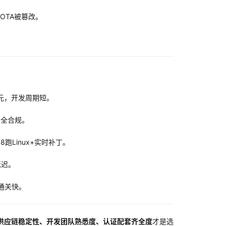
OTA被篡改。
80元，开发周期短。
足安全合规。
8跑Linux+实时补丁。
延迟。
证通关快。
供应链稳定性、开发团队熟悉度、认证配套齐全度
才是选