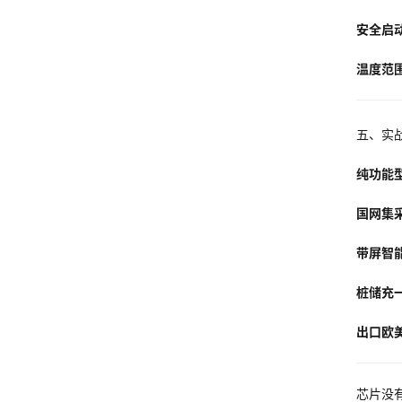
安全启
温度范
五、实
纯功能
国网集
带屏智
桩储充
出口欧
芯片没