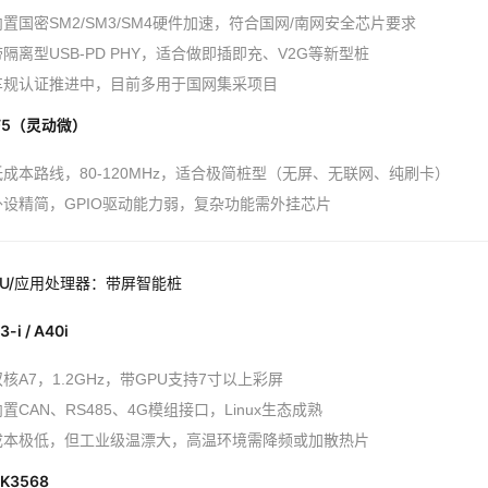
内置国密SM2/SM3/SM4硬件加速，符合国网/南网安全芯片要求
带隔离型USB-PD PHY，适合做即插即充、V2G等新型桩
车规认证推进中，目前多用于国网集采项目
F5（灵动微）
低成本路线，80-120MHz，适合极简桩型（无屏、无联网、纯刷卡）
外设精简，GPIO驱动能力弱，复杂功能需外挂芯片
U/应用处理器：带屏智能桩
-i / A40i
核A7，1.2GHz，带GPU支持7寸以上彩屏
置CAN、RS485、4G模组接口，Linux生态成熟
成本极低，但工业级温漂大，高温环境需降频或加散热片
K3568