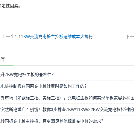
决定性因素。
上一个：
11KW交流充电桩主控板运维成本大揭秘
下
新闻
升7KW充电桩主板的兼容性？
充电桩控制板在国网充电桩计费时是如何工作的？
海外市场（如欧标三相、美标三相），充电桩主板如何实现单板兼容多种
突然断电重启？别慌！教你3步排查7KW/11KW/22KW交流充电桩控
玩转国标充电桩主控板，百变满足其他标准充电桩的需求？