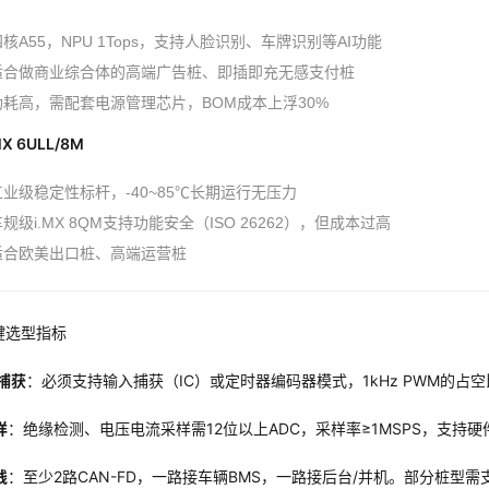
核A55，NPU 1Tops，支持人脸识别、车牌识别等AI功能
适合做商业综合体的高端广告桩、即插即充无感支付桩
功耗高，需配套电源管理芯片，BOM成本上浮30%
MX 6ULL/8M
工业级稳定性标杆，-40~85℃长期运行无压力
规级i.MX 8QM支持功能安全（ISO 26262），但成本过高
适合欧美出口桩、高端运营桩
键选型指标
捕获
：必须支持输入捕获（IC）或定时器编码器模式，1kHz PWM的占
样
：绝缘检测、电压电流采样需12位以上ADC，采样率≥1MSPS，支持
线
：至少2路CAN-FD，一路接车辆BMS，一路接后台/并机。部分桩型需支持