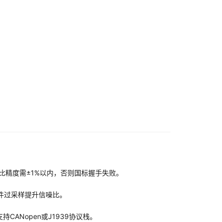
空比精度需±1%以内，否则国标握手失败。
硬件过采样提升信噪比。
CANopen或J1939协议栈。