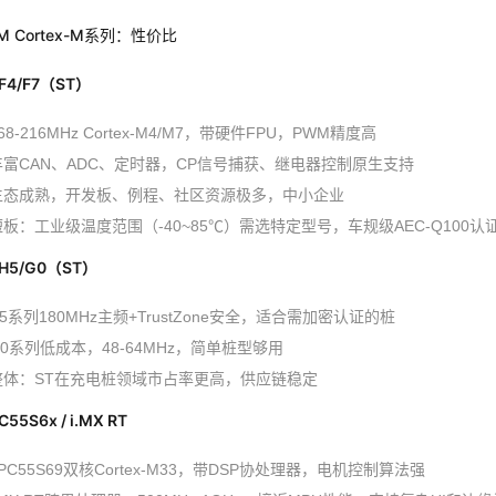
M Cortex-M系列：性价比
F4/F7（ST）
68-216MHz Cortex-M4/M7，带硬件FPU，PWM精度高
丰富CAN、ADC、定时器，CP信号捕获、继电器控制原生支持
生态成熟，开发板、例程、社区资源极多，中小企业
短板：工业级温度范围（-40~85℃）需选特定型号，车规级AEC-Q100认
H5/G0（ST）
5系列180MHz主频+TrustZone安全，适合需加密认证的桩
G0系列低成本，48-64MHz，简单桩型够用
整体：ST在充电桩领域市占率更高，供应链稳定
C55S6x / i.MX RT
PC55S69双核Cortex-M33，带DSP协处理器，电机控制算法强