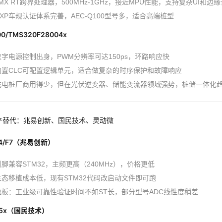
.MX RT跨界处理器，500MHz-1GHz，接近MPU性能，支持复杂UI和边
NXP车规认证体系完善，AEC-Q100型号多，适合高端桩型
00/TMS320F28004x
数字电源控制出身，PWM分辨率可达150ps，环路响应快
内置CLC可配置逻辑单元，适合做复杂的时序保护和故障响应
充电桩厂商用得少，但在光伏逆变器、储能变流器领域强势，桩储一体化
产替代：兆易创新、国民技术、灵动微
F4/F7（兆易创新）
引脚兼容STM32，主频更高（240MHz），价格更低
生态移植成本低，现有STM32代码改启动文件即可跑
短板：工业级可靠性验证时间不如ST长，部分型号ADC线性度稍差
45x（国民技术）