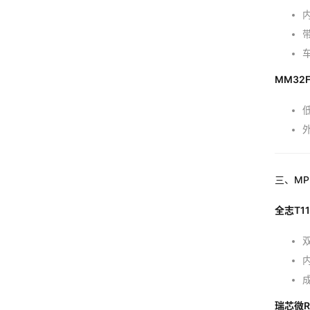
MM32
三、MP
全志T113
双
内
瑞芯微R