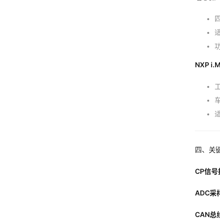
四
NXP i.
车
四、关
CP信号
ADC采
CAN总