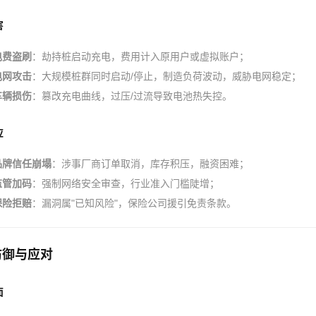
害
电费盗刷
：劫持桩启动充电，费用计入原用户或虚拟账户；
电网攻击
：大规模桩群同时启动/停止，制造负荷波动，威胁电网稳定；
车辆损伤
：篡改充电曲线，过压/过流导致电池热失控。
应
品牌信任崩塌
：涉事厂商订单取消，库存积压，融资困难；
监管加码
：强制网络安全审查，行业准入门槛陡增；
保险拒赔
：漏洞属"已知风险"，保险公司援引免责条款。
防御与应对
面