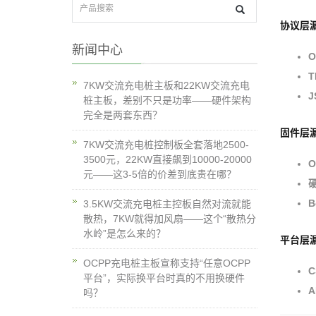
协议层
新闻中心
O
7KW交流充电桩主板和22KW交流充电
J
桩主板，差别不只是功率——硬件架构
完全是两套东西？
固件层
7KW交流充电桩控制板全套落地2500-
3500元，22KW直接飙到10000-20000
元——这3-5倍的价差到底贵在哪？
B
3.5KW交流充电桩主控板自然对流就能
散热，7KW就得加风扇——这个“散热分
水岭”是怎么来的？
平台层
OCPP充电桩主板宣称支持“任意OCPP
平台”，实际换平台时真的不用换硬件
A
吗？