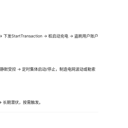
发StartTransaction → 桩启动充电 → 盗刷用户账户
网桩静默受控 → 定时集体启动/停止，制造电网波动或勒索
器 → 长期潜伏，按需触发。