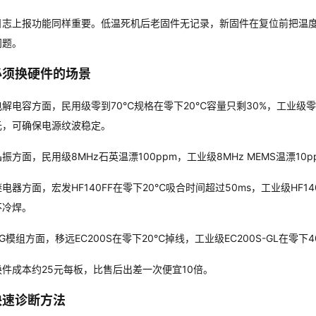
日志上报功能同样重要。低温死机后老固件无记录，新固件在复位前把温度、
问题。
必须换硬件的场景
电解电容方面，民用级零到70℃规格在零下20℃容量只剩30%，工业级零
元，可确保电源纹波稳定。
晶振方面，民用级8MHz石英温漂100ppm，工业级8MHz MEMS温漂1
继电器方面，宏发HF140FF在零下20℃吸合时间超过50ms，工业级HF14
不冷焊。
4G模组方面，移远EC200S在零下20℃掉线，工业级EC200S-GL在零
换件成本约25元每板，比售后出差一次便宜10倍。
快速诊断方法