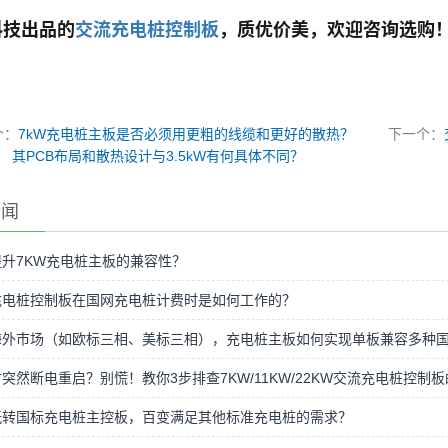
科技出品的
交流充电桩控制板
，质优价美，欢迎咨询选购
个：
7kW充电桩主板是否必须用更粗的线缆和更好的散热？
下一个：
其PCB布局和散热设计与3.5kW有何具体不同？
新闻
升7KW充电桩主板的兼容性？
充电桩控制板在国网充电桩计费时是如何工作的？
海外市场（如欧标三相、美标三相），充电桩主板如何实现单板兼容多种
突然断电重启？别慌！教你3步排查7KW/11KW/22KW交流充电桩控
玩转国标充电桩主控板，百变满足其他标准充电桩的需求？