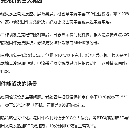
冬天死机的三大真凶
种现象是上电无反应、屏幕黑屏。根因是电解电容ESR低温暴增，零下20℃
护。这种情况固件无法解决，必须更换固态电容或宽温电解电容。
第二种现象是充电中随机重启，日志显示看门狗复位。根因是晶振温漂超过5
种情况固件无法解决，必须更换温补晶振或MEMS振荡器。
第三种现象是低温能启动，但零下10℃以下充电10分钟后死机。根因是固
电器触点冷焊加电弧，电流采样畸变触发过流保护误动作。这种情况固件可
继电器。
固件能解决的场景
温度阈值误设是主要问题。老款固件把低温保护定在零下10℃或零下15℃
热，零下25℃才强制停机，可覆盖99%国内城市。
加热策略也可优化。老固件检测到低于0℃立即停充，等PTC加热到5℃再
利用充电发热加PTC双加热，10分钟即可恢复正常功率。