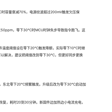
时容量衰减70%，电源纹波超过200mV触发欠压保
0ppm，零下30℃时MCU时钟失步导致指令跑飞。这
件温度阈值设在零下20℃触发降额，实际零下10℃时继
以解决，建议把阈值改到零下30℃，但更好同步更换
，东北零下20℃频繁触发。升级后改为零下30℃启动加
恢复，耗时20到30分钟。新固件边加热边小电流充电，