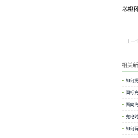
芯橙
上一
相关
如何提
国标
面向
充电时
如何