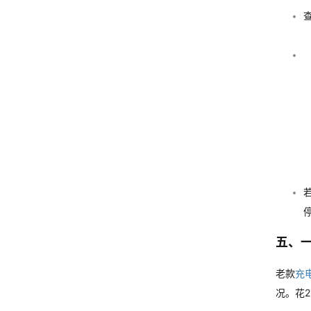
五、
老款
充
况。花