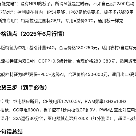
I智能充电"：没有NPU的板子，所谓AI就是定时器，不如自己设22:00启动
P67防水"：控制板在桩内，IP54足够，IP67是枪头要求，板子多花钱没用
斯拉专用"：特斯拉也走国标GB/T，专用=溢价30%，通用板一样充
格锚点（2025年6月行情）
丐版特征为单相+基础计量+4G，合理价格180-250元，适用农村/自建
主流档特征为双CAN+OCPP+0.5级计量，合理价格280-380元，适用
旗舰档特征为B型漏保+PLC+边缘AI，合理价格450-600元，适用出口
验货三步（到手必做）
空载：继电器应断开，CP线电压12V±0.5V，PWM频率1kHz±10Hz
插枪：CC电阻680Ω，板子应在1秒内拉低CP到9V，PWM占空比对应电
温升：32A运行30分钟，继电器触点温升<60K（红外测温），超温=散
一句话总结