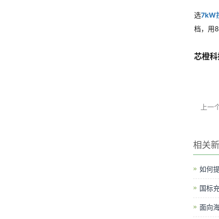
选
7kW
档，用
芯橙科
上一
相关
如何提
国标
面向