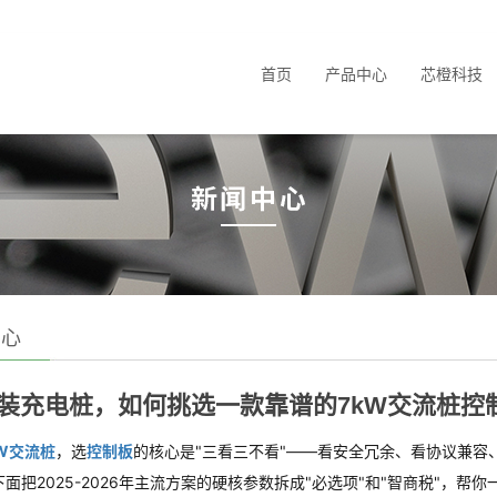
首页
产品中心
芯橙科技
中心
装充电桩，如何挑选一款靠谱的7kW交流桩控
kW交流桩
，选
控制板
的核心是"三看三不看"——看安全冗余、看协议兼容
面把2025-2026年主流方案的硬核参数拆成"必选项"和"智商税"，帮