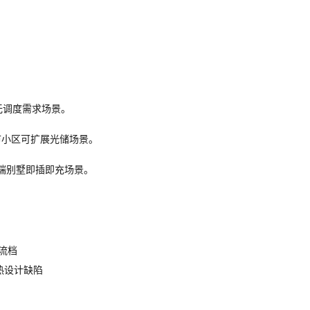
房无调度需求场景。
城市小区可扩展光储场景。
/高端别墅即插即充场景。
流档
热设计缺陷