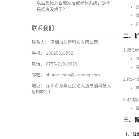
以后想接入智能家居或光伏系统，是不
是彻底没戏了？
看
联系我们
二、
联系人： 深圳市芯橙科技有限公司
1.双C
手机： 18025316892
电话： 0755-21010929
邮箱： shutao.chen@x-cheng.com
2.RS
地址： 深圳市龙华区民治大道展滔科技大
厦B座911
3.4G模
三、
"峰