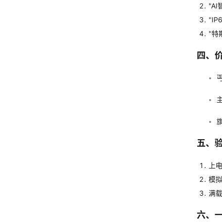
"A
"I
"特
四、价
五、
上电
模拟
满载
六、