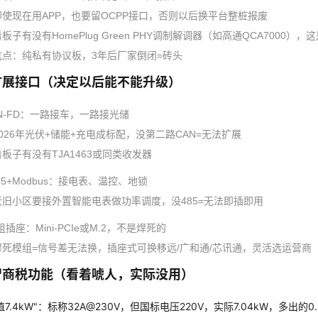
即使现在用APP，也要留OCPP接口，否则以后换平台整桩报废
板子有没有HomePlug Green PHY调制解调器（如高通QCA7000），这是I
坑点：纯私有协议板，3年后厂家倒闭=砖头
扩展接口（决定以后能不能升级）
AN-FD：一路接车，一路接光储
2026年光伏+储能+充电成标配，没第二路CAN=无法扩展
看板子有没有TJA1463或同类收发器
-485+Modbus：接电表、温控、地锁
老旧小区要接外置智能电表做功率调度，没485=无法即插即用
组插座：Mini-PCIe或M.2，不是焊死的
焊死模组=信号差无法换，插座式可换移远/广和通/芯讯通，灵活选运营商
智商税功能（看着唬人，实际没用）
值7.4kW"：标称32A@230V，但国标电压220V，实际7.04kW，多出的0