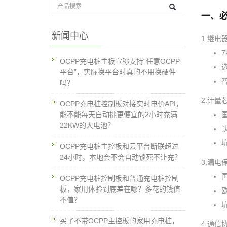
一、
新闻中心
1.继电
OCPP充电桩主板宣称支持“任意OCPP
选
平台”，实际换平台时真的不用换硬件
吗？
2.计量
OCPP充电桩控制板对接实时电价API，
能不能每天自动挑更便宜的2小时充满
22KW的大电池？
认
OCPP充电桩主控板和云平台断联超过
24小时，本地会不会自动锁死不让充？
3.漏电
国
OCPP充电桩控制板和普通充电桩控制
板，家用体验到底差在哪？多花的钱值
不值？
买了不带OCPP主控板的家用充电桩，
4.通信