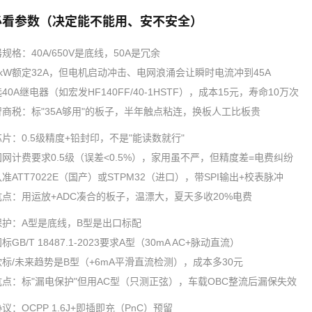
必看参数（决定能不能用、安不安全）
器规格：40A/650V是底线，50A是冗余
7kW额定32A，但电机启动冲击、电网浪涌会让瞬时电流冲到45A
40A继电器（如宏发HF140FF/40-1HSTF），成本15元，寿命10万次
智商税：标"35A够用"的板子，半年触点粘连，换板人工比板贵
芯片：0.5级精度+铅封印，不是"能读数就行"
国网计费要求0.5级（误差<0.5%），家用虽不严，但精度差=电费纠纷
准ATT7022E（国产）或STPM32（进口），带SPI输出+校表脉冲
坑点：用运放+ADC凑合的板子，温漂大，夏天多收20%电费
保护：A型是底线，B型是出口标配
标GB/T 18487.1-2023要求A型（30mA AC+脉动直流）
欧标/未来趋势是B型（+6mA平滑直流检测），成本多30元
坑点：标"漏电保护"但用AC型（只测正弦），车载OBC整流后漏保失效
协议：OCPP 1.6J+即插即充（PnC）预留