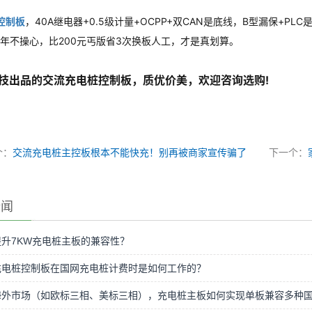
控制板
，40A继电器+0.5级计量+OCPP+双CAN是底线，B型漏保+PL
8年不操心，比200元丐版省3次换板人工，才是真划算。
技出品的交流充电桩控制板，质优价美，欢迎咨询选购!
个：
交流充电桩主控板根本不能快充！别再被商家宣传骗了
下一个：
新闻
升7KW充电桩主板的兼容性？
充电桩控制板在国网充电桩计费时是如何工作的？
海外市场（如欧标三相、美标三相），充电桩主板如何实现单板兼容多种