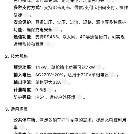
充电模式，如自动充满、定时充电、定量充电等
。
多种支付方式
：支持IC卡刷卡、微信/支付宝扫码支付，操作
便捷
。
安全保护
：具备过压、欠压、过流、短路、漏电等多种保护
功能，确保充电安全
。
通信功能
：支持RS485、以太网、4G等通信接口，可实现
远程监控和管理
。
2. 技术规格
额定功率
：14kW，单枪输出功率可达7kW
。
输入电压
：AC220V±20%，适用于220V单相电源
。
输出电流
：单路更大32A
。
计量精度
：0.5级
。
防护等级
：IP54，适应户外环境
。
3. 适用场景
公共停车场
：满足多辆车同时充电的需求，提高充电桩利用
率
。