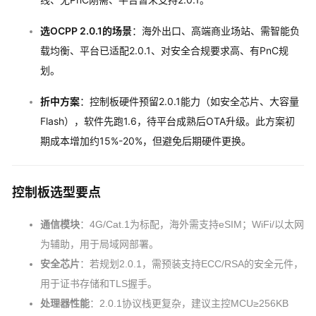
选OCPP 2.0.1的场景
：海外出口、高端商业场站、需智能负
载均衡、平台已适配2.0.1、对安全合规要求高、有PnC规
划。
折中方案
：控制板硬件预留2.0.1能力（如安全芯片、大容量
Flash），软件先跑1.6，待平台成熟后OTA升级。此方案初
期成本增加约15%-20%，但避免后期硬件更换。
控制板选型要点
通信模块
：4G/Cat.1为标配，海外需支持eSIM；WiFi/以太网
为辅助，用于局域网部署。
安全芯片
：若规划2.0.1，需预装支持ECC/RSA的安全元件，
用于证书存储和TLS握手。
处理器性能
：2.0.1协议栈更复杂，建议主控MCU≥256KB 