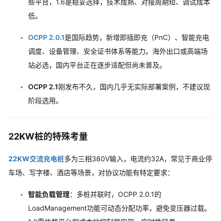
些平台，1.6是稳妥选择，技术成熟、对接周期短、调试成本
低。
OCPP 2.0.1
是国际趋势，新增即插即充（PnC）、智能充电
调度、设备管理、安全证书体系等能力。海外出口或高端场
站必选，国内平台正在逐步适配但尚未普及。
OCPP 2.1
刚发布不久，国内几乎无实际部署案例，不建议现
阶段选用。
22KW桩的特殊考量
22KW交流充电桩
多为三相380V输入，电流约32A，常见于商业停
车场、写字楼、酒店等场景，对协议功能有特定要求：
智能负载管理
：多桩并联时，OCPP 2.0.1的
LoadManagement功能可动态分配功率，避免变压器过载。