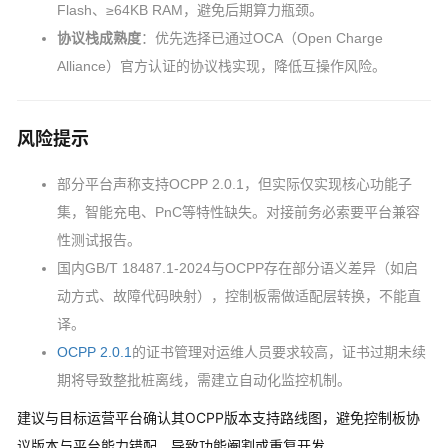
Flash、≥64KB RAM，避免后期算力瓶颈。
协议栈成熟度
：优先选择已通过OCA（Open Charge 
Alliance）官方认证的协议栈实现，降低互操作风险。
风险提示
部分平台声称支持OCPP 2.0.1，但实际仅实现核心功能子
集，智能充电、PnC等特性缺失。对接前务必索要平台兼容
性测试报告。
国内GB/T 18487.1-2024与OCPP存在部分语义差异（如启
动方式、故障代码映射），控制板需做适配层转换，不能直
译。
OCPP 2.0.1
的证书管理对运维人员要求较高，证书过期未续
期将导致整批桩离线，需建立自动化监控机制。
建议与目标运营平台确认其OCPP版本支持路线图，避免控制板协
议版本与平台能力错配，导致功能阉割或重复开发。