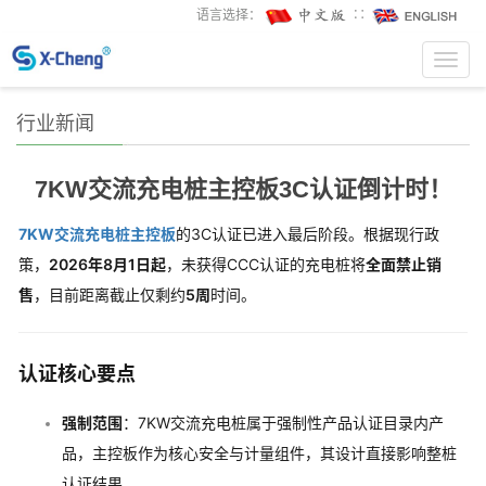
语言选择：
∷
Toggl
navig
行业新闻
7KW交流充电桩主控板3C认证倒计时！
7KW交流充电桩主控板
的3C认证已进入最后阶段。根据现行政
策，
2026年8月1日起
，未获得CCC认证的充电桩将
全面禁止销
售
，目前距离截止仅剩约
5周
时间。
认证核心要点
强制范围
：7KW交流充电桩属于强制性产品认证目录内产
品，主控板作为核心安全与计量组件，其设计直接影响整桩
认证结果。