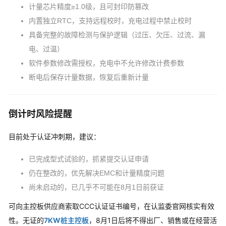
计量芯片精度≥1.0级，且可封印防篡改
内置独立RTC，支持远程校时，充电过程中禁止校时
具备完整的故障检测与保护逻辑（过压、欠压、过流、漏
电、过温）
软件参数修改需授权，充电中不允许修改计费参数
断电后保存计量数据，恢复后重新计量
倒计时风险提醒
目前处于认证冲刺期，建议：
已完成型式试验的，抓紧提交认证申请
仍在整改的，优先解决EMC和计量精度问题
尚未启动的，已几乎不可能在8月1日前获证
可向主控板供应商索取CCC认证证书编号，在认监委官网核实有效
性。无证的
7KW桩主控板
，8月1日后将不得出厂、销售或在经营活