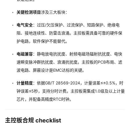
关键检测项目
涉及三大板块：
电气安全
：过压/欠压保护、过流保护、短路保护、绝缘电
阻、接地连续性、防雷击浪涌。主控板需具备可靠的硬件保
护电路，软件保护不能替代。
电磁兼容
：静电放电抗扰度、射频电磁场辐射抗扰度、电快
速瞬变脉冲群抗扰度、浪涌抗扰度。主控板的PCB布局、滤
波电路、屏蔽设计是EMC达标的关键。
计量精度
：依据GB/T 28569-2024，计量误差≤±0.5%，时
钟误差≤5秒，支持分时计费。主控板需集成1.0级及以上计量
芯片，并配备高精度RTC时钟。
主控板合规 checklist