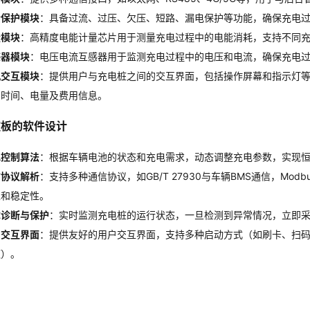
全保护模块
：具备过流、过压、欠压、短路、漏电保护等功能，确保充电
量模块
：高精度电能计量芯片用于测量充电过程中的电能消耗，支持不同
感器模块
：电压电流互感器用于监测充电过程中的电压和电流，确保充电
机交互模块
：提供用户与充电桩之间的交互界面，包括操作屏幕和指示灯
、时间、电量及费用信息。
控板的软件设计
电控制算法
：根据车辆电池的状态和充电需求，动态调整充电参数，实现
信协议解析
：支持多种通信协议，如GB/T 27930与车辆BMS通信，Mo
性和稳定性。
障诊断与保护
：实时监测充电桩的运行状态，一旦检测到异常情况，立即
户交互界面
：提供友好的用户交互界面，支持多种启动方式（如刷卡、扫码
额）。