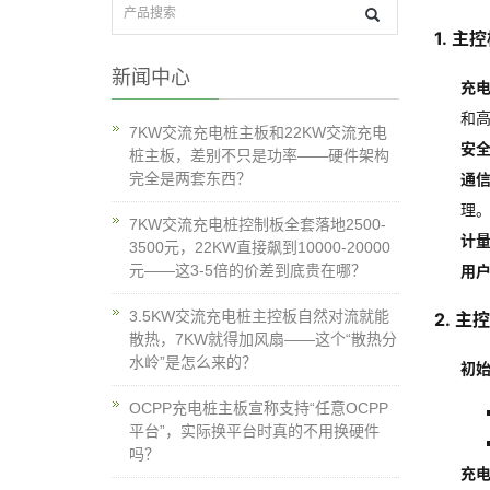
1.
主控
新闻中心
充
和
7KW交流充电桩主板和22KW交流充电
安
桩主板，差别不只是功率——硬件架构
完全是两套东西？
通
理
7KW交流充电桩控制板全套落地2500-
计
3500元，22KW直接飙到10000-20000
元——这3-5倍的价差到底贵在哪？
用
3.5KW交流充电桩主控板自然对流就能
2.
主控
散热，7KW就得加风扇——这个“散热分
水岭”是怎么来的？
初
OCPP充电桩主板宣称支持“任意OCPP
平台”，实际换平台时真的不用换硬件
吗？
充