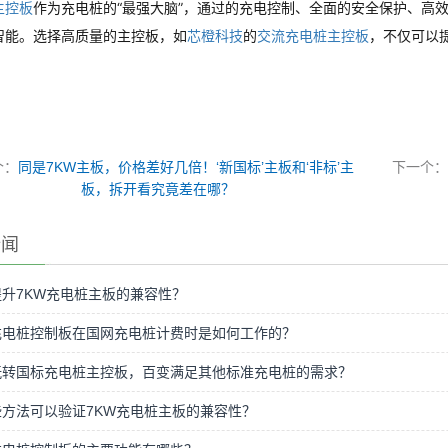
主控板
作为充电桩的“最强大脑”，通过的充电控制、全面的安全保护、高
智能。选择高质量的主控板，如
芯橙科技
的
交流充电桩主控板
，不仅可以
个：
同是7KW主板，价格差好几倍！‘新国标’主板和‘非标’主
下一个：
板，拆开看究竟差在哪？
新闻
升7KW充电桩主板的兼容性？
充电桩控制板在国网充电桩计费时是如何工作的？
玩转国标充电桩主控板，百变满足其他标准充电桩的需求？
方法可以验证7KW充电桩主板的兼容性？