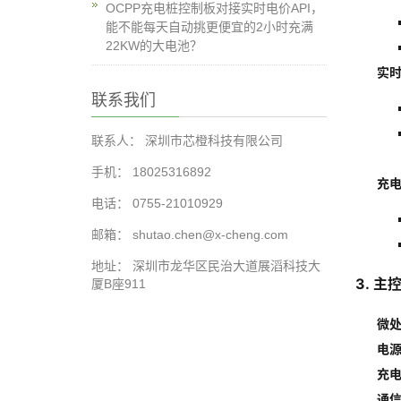
OCPP充电桩控制板对接实时电价API，
能不能每天自动挑更便宜的2小时充满
22KW的大电池？
实
联系我们
联系人： 深圳市芯橙科技有限公司
手机： 18025316892
充
电话： 0755-21010929
邮箱： shutao.chen@x-cheng.com
地址： 深圳市龙华区民治大道展滔科技大
3.
主
厦B座911
微
电
充
通