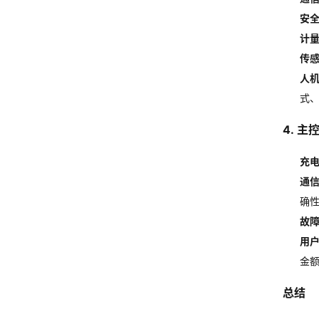
安
计
传
人
式
4.
主
充
通
确
故
用
金
总结