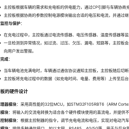
主控板根据车辆的需求和充电桩的供电能力，通过CP引脚与车辆协商
主控板根据协商的参数控制电源模块输出合适的电压和电流，并通过继
时监控与保护
：
在充电过程中，主控板通过电流传感器、电压传感器、温度传感器等监
一旦检测到异常情况，如过流、过压、欠压、漏电、短路等，主控板会
向用户发出警报。
电完成
：
当车辆电池充满电时，车辆通过通信协议通知主控板，主控板随后切断
主控板将充电过程中的数据（如充电时间、电量、费用等）上传至后台
控板的硬件设计
处理器模块
：采用高性能的32位MCU，如STM32F105RBT6（ARM C
源模块
：将输入的交流电转换为适合各个硬件模块使用的直流电，并提供
电控制模块
：根据主控制器的指令，调节充电电流和电压，实现对电动汽
信模块
：提供多种通信接口，如以太网、RS485、4G/5G等，用于与后台