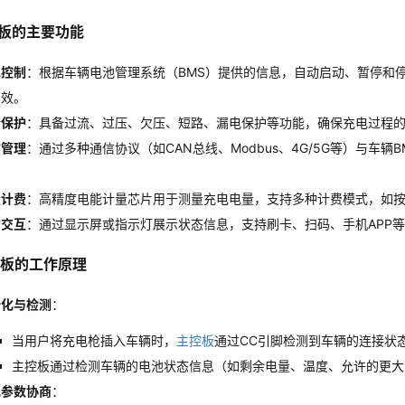
板的主要功能
电控制
：根据车辆电池管理系统（BMS）提供的信息，自动启动、暂停和
高效。
全保护
：具备过流、过压、欠压、短路、漏电保护等功能，确保充电过程
信管理
：通过多种通信协议（如CAN总线、Modbus、4G/5G等）与车
。
量计费
：高精度电能计量芯片用于测量充电电量，支持多种计费模式，如
户交互
：通过显示屏或指示灯展示状态信息，支持刷卡、扫码、手机APP
板的工作原理
始化与检测
：
当用户将充电枪插入车辆时，
主控板
通过CC引脚检测到车辆的连接状
主控板通过检测车辆的电池状态信息（如剩余电量、温度、允许的更大
电参数协商
：