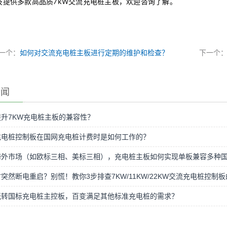
技提供多款高品质
7kW交流充电桩主板，欢迎咨询了解。
一个：
如何对交流充电桩主板进行定期的维护和检查？
下一个
新闻
升7KW充电桩主板的兼容性？
充电桩控制板在国网充电桩计费时是如何工作的？
海外市场（如欧标三相、美标三相），充电桩主板如何实现单板兼容多种
突然断电重启？别慌！教你3步排查7KW/11KW/22KW交流充电桩控
玩转国标充电桩主控板，百变满足其他标准充电桩的需求？