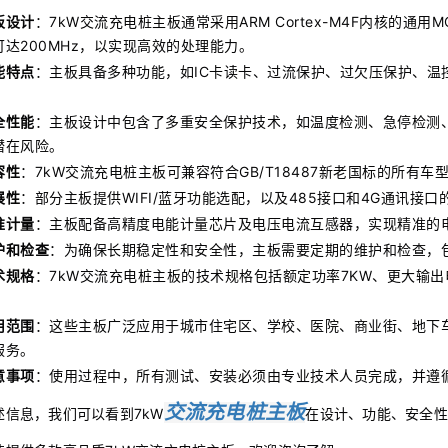
板设计
：7kW交流充电桩主板通常采用ARM Cortex-M4F内核的通用MC
可达200MHz，以实现高效的处理能力。
能特点
：主板具备多种功能，如IC卡读卡、过流保护、过欠压保护、温
。
全性能
：主板设计中包含了多重安全保护技术，如温度检测、急停检测
潜在风险。
容性
：7kW交流充电桩主板可兼容符合GB/T18487新老国标的所有
展性
：部分主板提供WIFI/蓝牙功能选配，以及485接口和4G通讯
准计量
：主板配备高精度电能计量芯片及电压电流互感器，实现精准的
护和检查
：为确保长期稳定性和安全性，主板需要定期的维护和检查，
术规格
：7kW交流充电桩主板的技术规格包括额定功率7KW、更大输出电
。
用范围
：这些主板广泛应用于城市住宅区、学校、医院、商业街、地下
服务。
意事项
：使用过程中，所有测试、安装必须由专业技术人员完成，并遵
交流充电桩
主板
述信息，我们可以看到7kW
在设计、功能、安全性