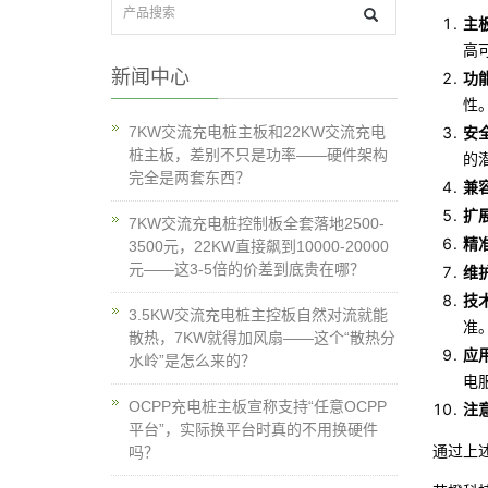
主
高
新闻中心
功
性
7KW交流充电桩主板和22KW交流充电
安
桩主板，差别不只是功率——硬件架构
的
完全是两套东西？
兼
扩
7KW交流充电桩控制板全套落地2500-
精
3500元，22KW直接飙到10000-20000
元——这3-5倍的价差到底贵在哪？
维
技
3.5KW交流充电桩主控板自然对流就能
准
散热，7KW就得加风扇——这个“散热分
应
水岭”是怎么来的？
电
OCPP充电桩主板宣称支持“任意OCPP
注
平台”，实际换平台时真的不用换硬件
通过上
吗？