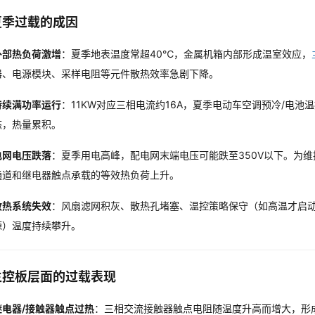
夏季过载的成因
外部热负荷激增
：夏季地表温度常超40℃，金属机箱内部形成温室效应，
器、电源模块、采样电阻等元件散热效率急剧下降。
持续满功率运行
：11KW对应三相电流约16A，夏季电动车空调预冷/电池
态，热量累积。
电网电压跌落
：夏季用电高峰，配电网末端电压可能跌至350V以下。为维
通道和继电器触点承载的等效热负荷上升。
散热系统失效
：风扇滤网积灰、散热孔堵塞、温控策略保守（如高温才启
源）温度持续攀升。
主控板层面的过载表现
继电器/接触器触点过热
：三相交流接触器触点电阻随温度升高而增大，形