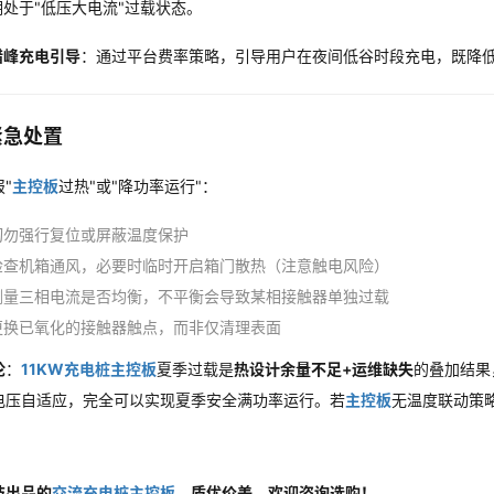
期处于"低压大电流"过载状态。
错峰充电引导
：通过平台费率策略，引导用户在夜间低谷时段充电，既降
紧急处置
"
主控板
过热"或"降功率运行"：
切勿强行复位或屏蔽温度保护
检查机箱通风，必要时临时开启箱门散热（注意触电风险）
测量三相电流是否均衡，不平衡会导致某相接触器单独过载
更换已氧化的接触器触点，而非仅清理表面
论
：
11KW充电桩主控板
夏季过载是
热设计余量不足+运维缺失
的叠加结果
电压自适应，完全可以实现夏季安全满功率运行。若
主控板
无温度联动策
技出品的
交流充电桩主控板
，质优价美，欢迎咨询选购！