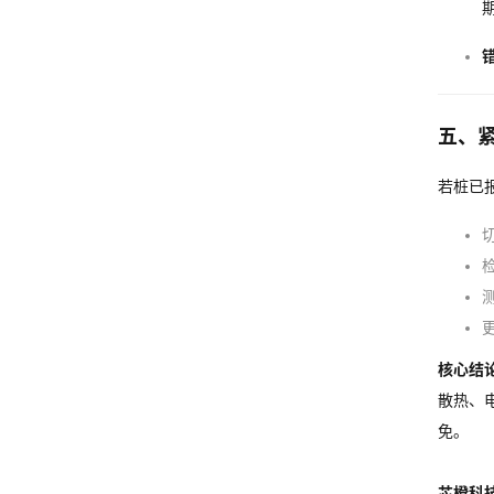
五、
若桩已报
核心结
散热、
免。
芯橙科