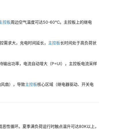
主控板
周边空气温度可达50-60℃。主控板上的继电
温控需求大，充电时间延长，
主控板
长时间处于高负荷状
持输出功率，电流自动增大（P=UI），主控板电流采样
动风扇），导致
主控板
核心区域（继电器驱动、开关电
成恶性循环。夏季满负荷运行时触点温升可达80K以上，