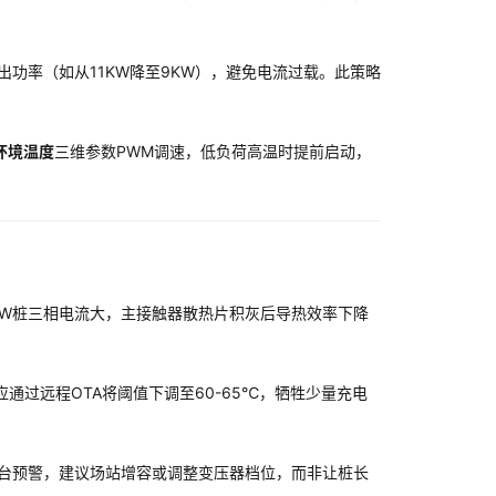
出功率（如从11KW降至9KW），避免电流过载。此策略
环境温度
三维参数PWM调速，低负荷高温时提前启动，
KW桩三相电流大，主接触器散热片积灰后导热效率下降
通过远程OTA将阈值下调至60-65℃，牺牲少量充电
平台预警，建议场站增容或调整变压器档位，而非让桩长