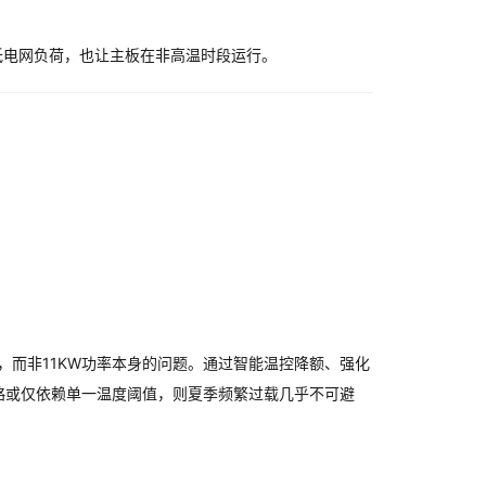
低电网负荷，也让主板在非高温时段运行。
，而非11KW功率本身的问题。通过智能温控降额、强化
略或仅依赖单一温度阈值，则夏季频繁过载几乎不可避