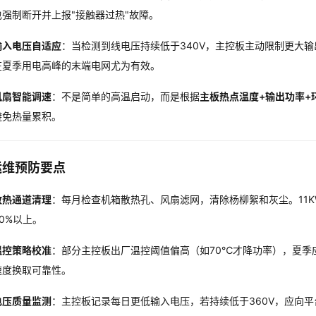
也强制断开并上报"接触器过热"故障。
输入电压自适应
：当检测到线电压持续低于340V，主控板主动限制更大输
在夏季用电高峰的末端电网尤为有效。
风扇智能调速
：不是简单的高温启动，而是根据
主板热点温度+输出功率+
避免热量累积。
运维预防要点
散热通道清理
：每月检查机箱散热孔、风扇滤网，清除杨柳絮和灰尘。11
50%以上。
温控策略校准
：部分主控板出厂温控阈值偏高（如70℃才降功率），夏季应
速度换取可靠性。
电压质量监测
：主控板记录每日更低输入电压，若持续低于360V，应向