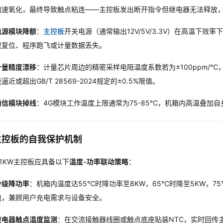
加速氧化，最终导致触点粘连——主控板发出断开指令但继电器无法释放
电源模块降额
：
主控板
开关电源（通常输出12V/5V/3.3V）在高温下
现复位、程序跑飞或计量数据丢失。
计量精度漂移
：计量芯片周边的精密采样电阻温度系数若为±100ppm/℃
逼近或超出GB/T 28569-2024规定的±0.5%限值。
通信模块掉线
：4G模块工作温度上限通常为75-85℃，机箱内高温叠加
主控板的自我保护机制
1KW主控板应具备以下
温度-功率联动策略
：
分级降功率
：机箱内温度达55℃时降功率至8KW，65℃时降至5KW，
电，兼顾用户充电需求与设备安全。
继电器触点温度监测
：在交流接触器线圈或触点底座贴装NTC，实时回传