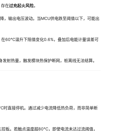
，存在
过充起火风险
。
效率下降，输出电压波动。当MCU供电跌至阈值以下，可能出
，在60℃温升下阻值变化0.6%，叠加后电能计量误差可
自身发射热量，触发模块热保护断网，桩离线无法结算。
75℃时直接停机。通过减少电流降低热负荷，而非简单断
主控板。若触点温度超80℃，即使电流未达过流阈值，