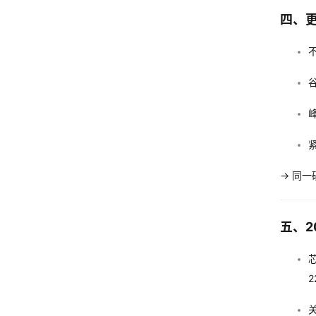
四、
谷
峰
→ 同
五、2
2