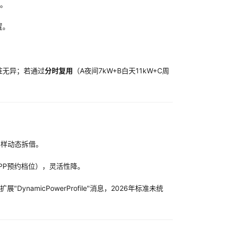
置。
置。
桩无异；若通过
分时复用
（A夜间7kW+B白天11kW+C周
那样动态拆借。
PP预约档位），灵活性降。
amicPowerProfile"消息，2026年标准未统