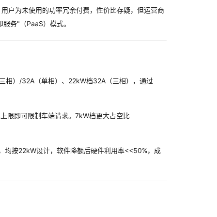
，用户为未使用的功率冗余付费，性价比存疑，但运营商
服务"（PaaS）模式。
A（三相）/32A（单相）、22kW档32A（三相），通过
空比上限即可限制车端请求。7kW档更大占空比
，均按22kW设计，软件降额后硬件利用率<<50%，成