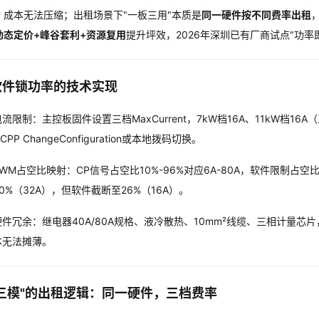
，成本无法压缩；出租场景下"一板三用"本质是
同一硬件按不同费率出租
动态定价+峰谷套利+资源复用
提升坪效，2026年深圳已有厂商试点"功率即
软件锁功率的技术实现
流限制：主控板固件设置三档MaxCurrent，7kW档16A、11kW档16
CPP ChangeConfiguration或本地拨码切换。
PWM占空比映射：CP信号占空比10%-96%对应6A-80A，软件限制占
0%（32A），但软件截断至26%（16A）。
硬件冗余：继电器40A/80A规格、液冷散热、10mm²线缆、三相计量芯片
本无法摊薄。
三模"的出租逻辑：同一硬件，三档费率