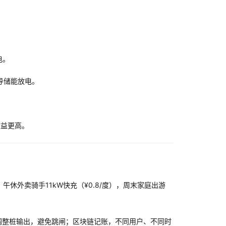
电。
引导储能放电。
收益更高。
，午休外卖骑手11kW快充（¥0.8/度），周末家庭出游
调整桩输出，避免跳闸；区块链记账，不同用户、不同时