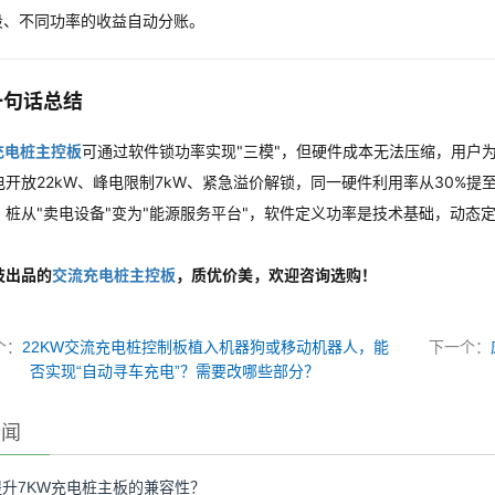
段、不同功率的收益自动分账。
一句话总结
充电桩主控板
可通过软件锁功率实现"三模"，但硬件成本无法压缩，用户
开放22kW、峰电限制7kW、紧急溢价解锁，同一硬件利用率从30%提至7
，桩从"卖电设备"变为"能源服务平台"，软件定义功率是技术基础，动态
技出品的
交流充电桩主控板
，质优价美，欢迎咨询选购！
个：
22KW交流充电桩控制板植入机器狗或移动机器人，能
下一个：
否实现“自动寻车充电”？需要改哪些部分？
新闻
升7KW充电桩主板的兼容性？