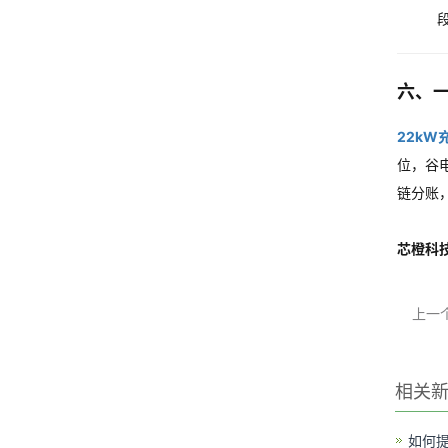
六、
22kW
位，谷电
链分账
芯橙科
上一
相关
如何提