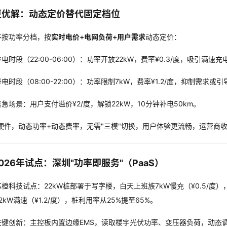
更优解：动态定价替代固定档位
不按功率分档，按
实时电价+电网负荷+用户需求
动态定价：
电时段（22:00-06:00）：功率开放22kW，费率¥0.3/度，吸引满速充
电时段（08:00-22:00）：功率限制7kW，费率¥1.2/度，抑制需求或
紧急场景：用户支付溢价¥2/度，解锁22kW，10分钟补电50km。
一硬件，动态功率+动态费率，无需"三模"切换，用户体验更流畅，运营商
026年试点：深圳"功率即服务"（PaaS）
芯橙科技试点：22kW桩部署于写字楼，白天上班族7kW慢充（¥0.5/度）
2kW满速（¥1.2/度），桩利用率从25%提至65%。
关键创新：主控板内置边缘EMS，读取楼宇光伏功率、变压器负荷，动态