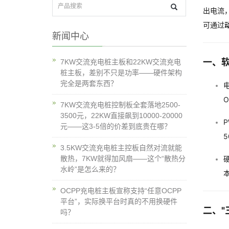
出电流
可通过
新闻中心
一、
7KW交流充电桩主板和22KW交流充电
桩主板，差别不只是功率——硬件架构
完全是两套东西？
电
O
7KW交流充电桩控制板全套落地2500-
3500元，22KW直接飙到10000-20000
元——这3-5倍的价差到底贵在哪？
5
3.5KW交流充电桩主控板自然对流就能
散热，7KW就得加风扇——这个“散热分
水岭”是怎么来的？
OCPP充电桩主板宣称支持“任意OCPP
平台”，实际换平台时真的不用换硬件
二、"
吗？