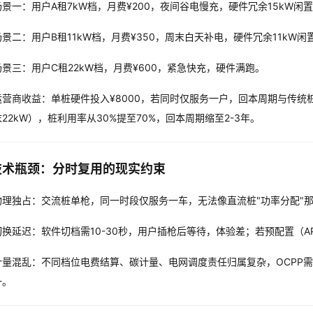
场景一：用户A租7kW档，月费¥200，夜间谷电慢充，硬件冗余15kW闲
场景二：用户B租11kW档，月费¥350，周末白天补电，硬件冗余11kW闲
场景三：用户C租22kW档，月费¥600，紧急快充，硬件满跑。
运营商收益：单桩硬件投入¥8000，若同时仅服务一户，回本周期与传统
末22kW），桩利用率从30%提至70%，回本周期缩至2-3年。
技术瓶颈：分时复用的现实约束
物理独占：交流桩单枪，同一时段仅服务一车，无法像直流桩"功率分配"
切换延迟：软件切档需10-30秒，用户插枪后等待，体验差；若预配置（A
量混乱：不同档位电费结算、碳计量、电网调度责任归属复杂，OCPP需扩展"Dyn
一。