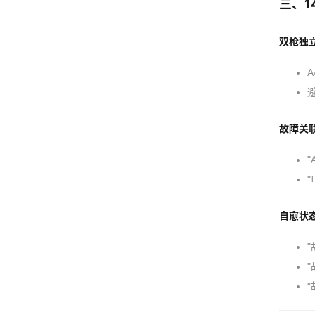
三、1
双枪独
故障关
自愈状