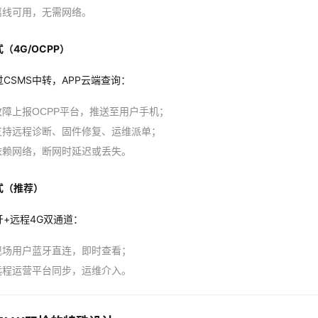
离线可用，无需网络。
（4G/OCPP）
CSMS中转，APP云端查询：
故障上报OCPP平台，推送至用户手机；
支持远程诊断、固件修复、运维派单；
依赖网络，断网时延迟或丢失。
式（推荐）
牙+远程4G双通道：
现场用户蓝牙直连，即时查看；
远程运营平台同步，运维介入。