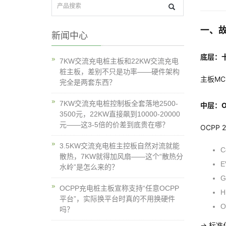
一、
新闻中心
底层：
7KW交流充电桩主板和22KW交流充电
桩主板，差别不只是功率——硬件架构
主板MC
完全是两套东西？
7KW交流充电桩控制板全套落地2500-
中层：O
3500元，22KW直接飙到10000-20000
元——这3-5倍的价差到底贵在哪？
OCPP 2
3.5KW交流充电桩主控板自然对流就能
C
散热，7KW就得加风扇——这个“散热分
E
水岭”是怎么来的？
G
OCPP充电桩主板宣称支持“任意OCPP
H
平台”，实际换平台时真的不用换硬件
O
吗？
→ 标