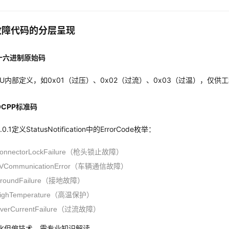
故障代码的分层呈现
十六进制原始码
U内部定义，如0x01（过压）、0x02（过流）、0x03（过温），仅
CPP标准码
.0.1定义StatusNotification中的ErrorCode枚举：
onnectorLockFailure（枪头锁止故障）
VCommunicationError（车辆通信故障）
roundFailure（接地故障）
ighTemperature（高温保护）
verCurrentFailure（过流故障）
准化但偏技术，需专业知识解读。