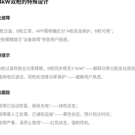
4kW双枪的特殊设计
立故障
A枪过温、B枪正常，APP需明确区分"A枪高温保护，B枪可用"；
避免模糊提示"设备故障"导致用户困惑。
联提示
"A枪过温导致总功率降额，B枪同步降至3.5kW"——解释功率分配变化原
"电网电压波动，双枪轮流降功率保护"——缓解用户焦虑。
态跟踪
"故障已自动恢复，继续充电"——绿色状态；
"故障需人工处理，已通知运维"——黄色状态，预计到达时间；
"故障严重，请停止使用"——红色状态，强制停机。