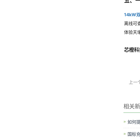
五、
14kW
离线可
体验天
芯橙科
上一
相关
如何提
国标