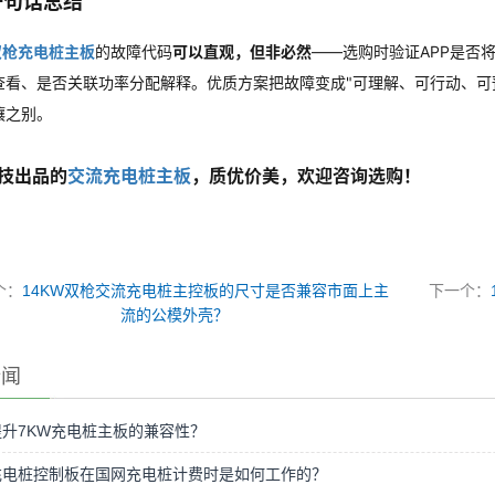
一句话总结
双枪充电桩主板
的故障代码
可以直观，但非必然
——选购时验证APP是否
查看、是否关联功率分配解释。优质方案把故障变成"可理解、可行动、可
壤之别。
技出品的
交流充电桩主板
，质优价美，欢迎咨询选购！
个：
14KW双枪交流充电桩主控板的尺寸是否兼容市面上主
下一个：
流的公模外壳？
新闻
升7KW充电桩主板的兼容性？
充电桩控制板在国网充电桩计费时是如何工作的？