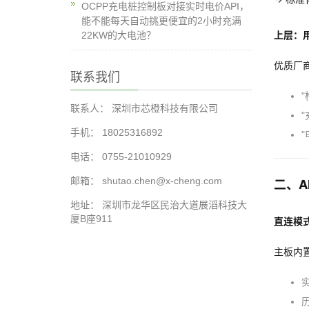
OCPP充电桩控制板对接实时电价API，
能不能每天自动挑更便宜的2小时充满
上层：
22KW的大电池？
优质厂
联系我们
"
联系人： 深圳市芯橙科技有限公司
"
手机： 18025316892
"
电话： 0755-21010929
邮箱： shutao.chen@x-cheng.com
二、A
地址： 深圳市龙华区民治大道展滔科技大
厦B座911
直连模式
主板内