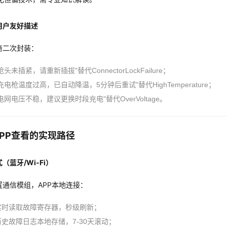
用户友好描述
商二次封装：
枪头未插紧，请重新插拔"替代ConnectorLockFailure；
充电枪温度过高，已自动降温，5分钟后重试"替代HighTemperature；
电网电压不稳，建议更换时段充电"替代OverVoltage。
PP查看的实现路径
（蓝牙/Wi-Fi）
置通信模组，APP本地连接：
实时读取故障寄存器，秒级刷新；
历史故障日志本地存储，7-30天滚动；