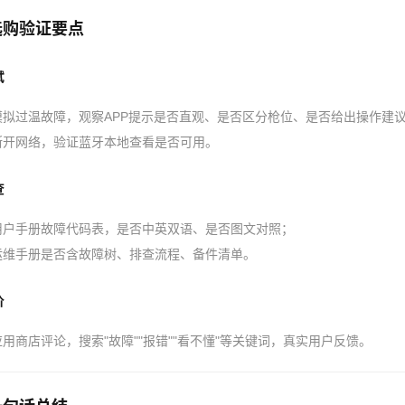
选购验证要点
试
模拟过温故障，观察APP提示是否直观、是否区分枪位、是否给出操作建
断开网络，验证蓝牙本地查看是否可用。
查
用户手册故障代码表，是否中英双语、是否图文对照；
运维手册是否含故障树、排查流程、备件清单。
价
应用商店评论，搜索"故障""报错""看不懂"等关键词，真实用户反馈。