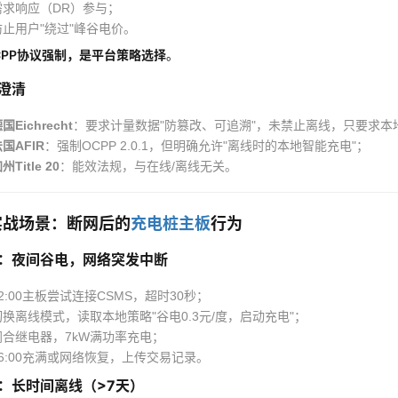
需求响应（DR）参与；
防止用户"绕过"峰谷电价。
CPP协议强制，是平台策略选择
。
澄清
国Eichrecht
：要求计量数据"防篡改、可追溯"，未禁止离线，只要求本
国AFIR
：强制OCPP 2.0.1，但明确允许"离线时的本地智能充电"；
州Title 20
：能效法规，与在线/离线无关。
实战场景：断网后的
充电桩主板
行为
：夜间谷电，网络突发中断
2:00主板尝试连接CSMS，超时30秒；
切换离线模式，读取本地策略"谷电0.3元/度，启动充电"；
闭合继电器，7kW满功率充电；
06:00充满或网络恢复，上传交易记录。
：长时间离线（>7天）