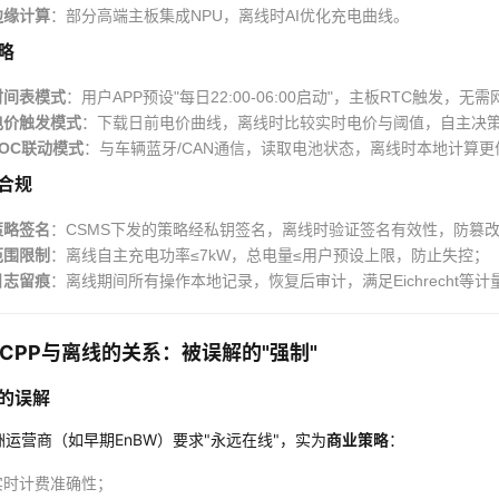
边缘计算
：部分高端主板集成NPU，离线时AI优化充电曲线。
略
时间表模式
：用户APP预设"每日22:00-06:00启动"，主板RTC触发，无
电价触发模式
：下载日前电价曲线，离线时比较实时电价与阈值，自主决
SOC联动模式
：与车辆蓝牙/CAN通信，读取电池状态，离线时本地计算更
合规
策略签名
：CSMS下发的策略经私钥签名，离线时验证签名有效性，防篡
范围限制
：离线自主充电功率≤7kW，总电量≤用户预设上限，防止失控；
日志留痕
：离线期间所有操作本地记录，恢复后审计，满足Eichrecht等计
CPP与离线的关系：被误解的"强制"
的误解
运营商（如早期EnBW）要求"永远在线"，实为
商业策略
：
实时计费准确性；