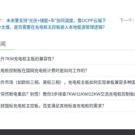
个：
未来要支持“光伏+储能+车”协同调度，靠OCPP云端下
下一个
令太慢，是否需要在充电桩主控板嵌入本地能源管理逻辑？
新闻
升7KW充电桩主板的兼容性？
充电桩控制板在国网充电桩计费时是如何工作的？
海外市场（如欧标三相、美标三相），充电桩主板如何实现单板兼容多种
突然断电重启？别慌！教你3步排查7KW/11KW/22KW交流充电桩控
玩转国标充电桩主控板，百变满足其他标准充电桩的需求？