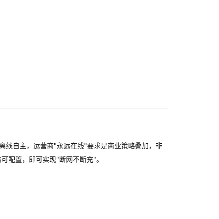
；
离线自主，运营商"永远在线"要求是商业策略叠加，非
略可配置，即可实现"断网不断充"。