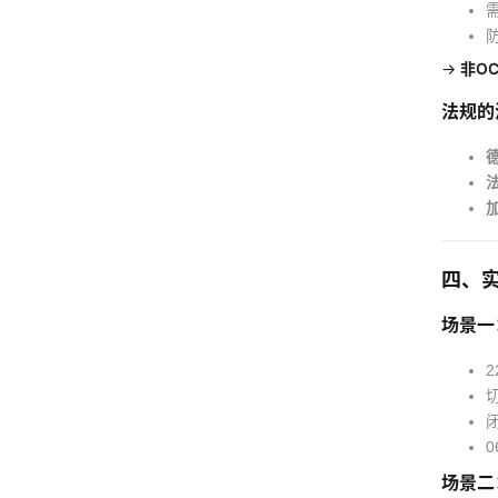
→ 
非O
法规的
德
法
加
四、
场景一
2
场景二