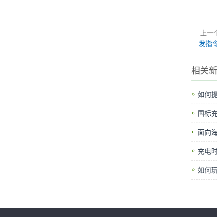
上一
发指
相关
如何提
国标
面向
充电时
如何