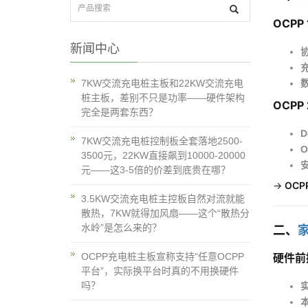
OCPP
新闻中心
7KW交流充电桩主板和22KW交流充电
桩主板，差别不只是功率——硬件架构
OCPP
完全是两套东西？
D
7KW交流充电桩控制板全套落地2500-
O
3500元，22KW直接飙到10000-20000
元——这3-5倍的价差到底贵在哪？
→ 
OC
3.5KW交流充电桩主控板自然对流就能
散热，7KW就得加风扇——这个“散热分
水岭”是怎么来的？
二、
OCPP充电桩主板宣称支持“任意OCPP
硬件前
平台”，实际换平台时真的不用换硬件
吗？