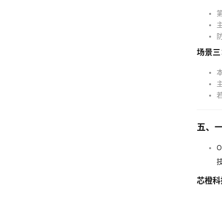
场景三
本
五、
O
芯橙科