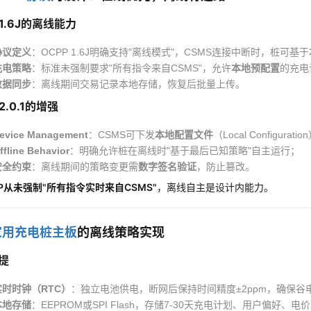
 1.6J的离线能力
协议定义
：OCPP 1.6J明确支持"离线模式"，CSMS连接中断时，桩可基于
充电策略
：标准未强制要求"所有指令来自CSMS"，允许
本地预配置
的充电
数据同步
：离线期间交易记录本地存储，恢复后批量上传。
 2.0.1的增强
evice Management
：CSMS可下发
本地配置文件
（Local Config
ffline Behavior
：明确允许桩在离线时"基于最后已知策略"自主运行；
安全约束
：离线期间的策略变更需
数字签名验证
，防止篡改。
PP从未强制"所有指令实时来自CSMS"
，离线自主是设计内能力。
家用充电桩主板
的离线策略实现
提
实时时钟（RTC）
：独立电池供电，断网后保持时间精度±2ppm，确保谷
本地存储
：EEPROM或SPI Flash，存储7-30天充电计划、用户偏好、电