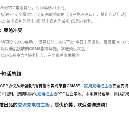
第8天RTC电池耗尽，时间漂移>1小时；
主板进入"安全模式"：仅允许即插即充（用户物理确认），禁止自动启动；
防止"谷电误判为峰电"或"峰电误判为谷电"的反向套利。
：策略冲突
地预设"22:00启动"，但离线前CSMS下发"今日电网紧张，延迟至00:00"
主板以
最后接收的CSMS指令优先
，本地预设次之；
若CSMS指令含"强制"标志，完全覆盖本地策略。
一句话总结
CPP协议
，
家用充电桩主板
完全支持
从未强制"所有指令实时来自CSMS"
技术限制。
选购时确认
充电桩主板
RTC独立电池、本地存储容量、离线策
技出品的
交流充电桩主板
，质优价美，欢迎咨询选购！