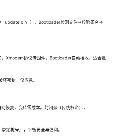
名
update.bin
），Bootloader检测文件→校验签名→
，Xmodem协议传固件，Bootloader自动接收。适合批
需破坏密封，仅应急。
用户自助恢复，变砖零成本。封闭派（传统桩企），
性，绑定桩号），平衡安全与便利。