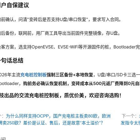
用户自保建议
购前确认，问清"变砖后是否支持U盘/串口恢复"，要求写入合同。
购后备份，联网前，用厂商工具导出当前固件完整镜像，存U盘。
客方案，选支持OpenEVSE、EVSE-WiFi等开源固件的桩，Bootloade
一句话总结
026年主流
充电桩控制板
强制三区备份+本地恢复
，U盘/串口/SD卡三
ootloader，
购前务必确认恢复机制，变砖成本从500元返厂费降到0元自
技出品的交流充电桩控制板，质优价美，欢迎咨询选购！
个：
为什么同样支持OCPP，国产充电桩主板卖80欧，欧洲
下一个：
牌卖250欧？差价是认证、售后，还是故意“本土溢价”？
发指令太