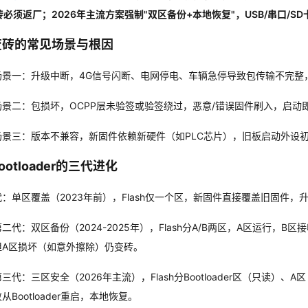
必须返厂；2026年主流方案强制"双区备份+本地恢复"，USB/串口/S
变砖的常见场景与根因
场景一：升级中断，4G信号闪断、电网停电、车辆急停导致包传输不完整，
场景二：包损坏，OCPP层未验签或验签绕过，恶意/错误固件刷入，启动即Har
场景三：版本不兼容，新固件依赖新硬件（如PLC芯片），旧板启动外设
ootloader的三代进化
代：单区覆盖（2023年前），Flash仅一个区，新固件直接覆盖旧固件，升
第二代：双区备份（2024-2025年），Flash分A/B两区，A区运行
但A区损坏（如意外擦除）仍变砖。
三代：三区安全（2026年主流），Flash分Bootloader区（只读）、A
从Bootloader重启，本地恢复。