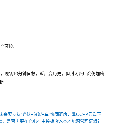
r完全可控。
选一，现场10分钟自救，返厂变历史。但封闭派厂商仍加密
助
。
未来要支持“光伏+储能+车”协同调度，靠OCPP云端下
慢，是否需要在充电桩主控板嵌入本地能源管理逻辑？