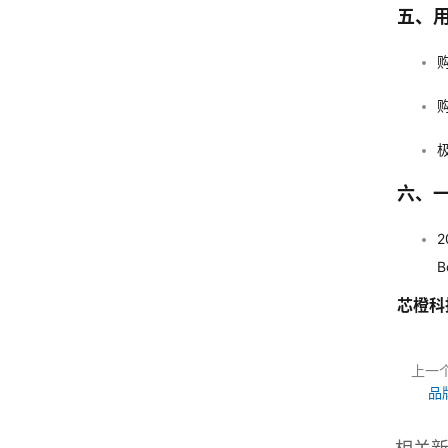
五、
极
六、
2
B
芯橙科
上一
品