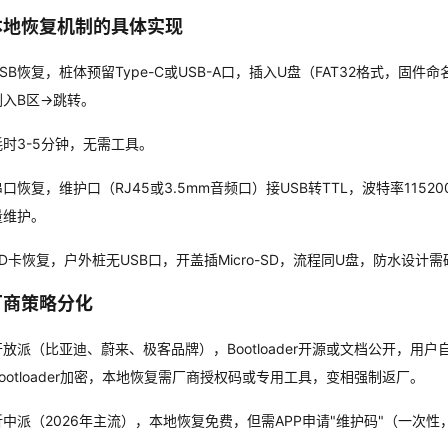
本地恢复机制的具体实现
SB恢复，桩体预留Type-C或USB-A口，插入U盘（FAT32格式，固件命
刷入B区→跳转。
耗时3-5分钟，无需工具。
口恢复，维护口（RJ45或3.5mm音频口）接USB转TTL，波特率115200
量维护。
SD卡恢复，户外桩无USB口，开盖插Micro-SD，流程同U盘，防水设计
厂商策略分化
开放派（比亚迪、蔚来、极客品牌），Bootloader开源或文档公开，
Bootloader加密，本地恢复需厂商授权码或专用工具，变相强制返厂。
折中派（2026年主流），本地恢复免费，但需APP申请"维护码"（一次