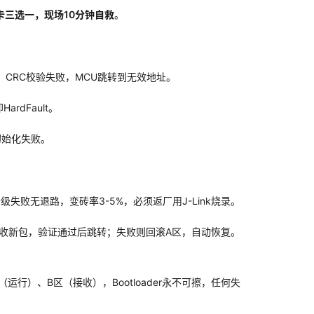
D卡三选一，现场10分钟自救
。
CRC校验失败，MCU跳转到无效地址。
dFault。
初始化失败。
级失败无退路，变砖率3-5%，必须返厂用J-Link烧录。
，B区接收新包，验证通过后跳转；失败则回滚A区，自动恢复。
区（运行）、B区（接收），Bootloader永不可擦，任何失