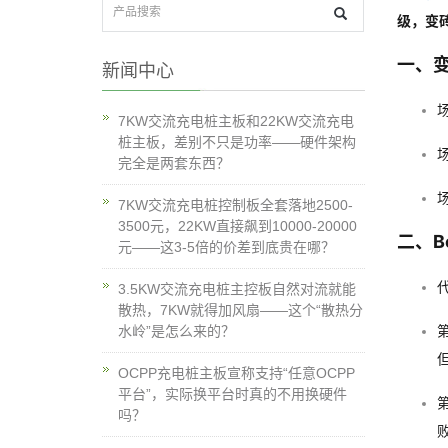
级，变砖
一、
新闻中心
7KW交流充电桩主板和22KW交流充电
桩主板，差别不只是功率——硬件架构
完全是两套东西？
7KW交流充电桩控制板全套落地2500-
3500元，22KW直接飙到10000-20000
二、B
元——这3-5倍的价差到底贵在哪？
3.5KW交流充电桩主控板自然对流就能
散热，7KW就得加风扇——这个“散热分
水岭”是怎么来的？
OCPP充电桩主板宣称支持“任意OCPP
平台”，实际换平台时真的不用换硬件
第
吗？
败