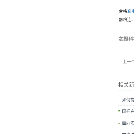
合格
充
器粘连
芯橙科
上一
相关
如何提
国标
面向