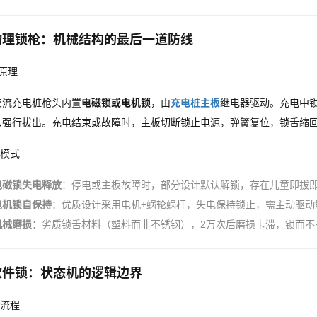
物理锁枪：机械结构的最后一道防线
止原理
交流充电桩枪头内置
电磁锁或电机锁
，由
充电桩主板
继电器驱动。充电中锁
法强行拔出。充电结束或故障时，主板切断锁止电源，弹簧复位，锁舌缩
效模式
电磁锁失电释放
：停电或主板故障时，部分设计默认解锁，存在儿童即拔
电机锁自保持
：优质设计采用电机+蜗轮蜗杆，失电保持锁止，需主动驱动
机械磨损
：劣质锁舌材料（塑料而非不锈钢），2万次后磨损卡滞，锁而不
软件锁：状态机的逻辑边界
常流程