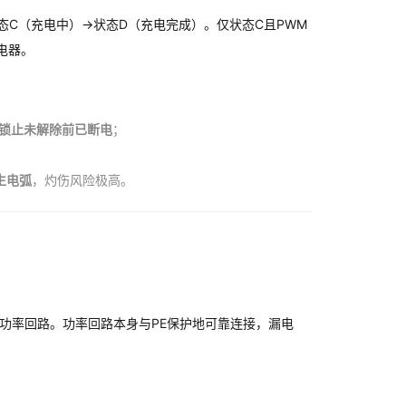
态C（充电中）→状态D（充电完成）。仅状态C且PWM
电器。
锁止未解除前已断电
；
生电弧
，灼伤风险极高。
功率回路。功率回路本身与PE保护地可靠连接，漏电