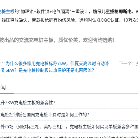
电桩主板
的"物理锁+软件锁+电气隔离"三重设计，确保儿童
拔枪即断电、
、残压释放缺失，带载拔枪确有灼伤风险。选购时认准CQC认证、10万
技出品的交流充电桩主板，质优价美，欢迎咨询选购！
个：
为什么很多家用充电桩标称7kW，但夏天高温时自动降
下一个：
到5kW？是充电桩控制板过热保护还是电网限流？
新闻
升7KW充电桩主板的兼容性？
充电桩控制板在国网充电桩计费时是如何工作的？
海外市场（如欧标三相、美标三相），充电桩主板如何实现单板兼容多种