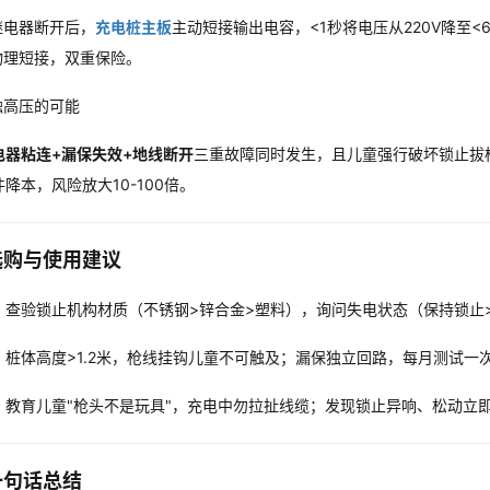
继电器断开后，
充电桩主板
主动短接输出电容，<1秒将电压从220V降至<
物理短接，双重保险。
误触高压的可能
电器粘连+漏保失效+地线断开
三重故障同时发生，且儿童强行破坏锁止拔枪
降本，风险放大10-100倍。
选购与使用建议
：查验锁止机构材质（不锈钢>锌合金>塑料），询问失电状态（保持锁止
：桩体高度>1.2米，枪线挂钩儿童不可触及；漏保独立回路，每月测试一
：教育儿童"枪头不是玩具"，充电中勿拉扯线缆；发现锁止异响、松动立
一句话总结