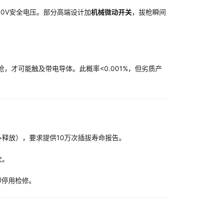
60V安全电压。部分高端设计加
机械微动开关
，拔枪瞬间
，才可能触及带电导体。此概率<0.001%，但劣质产
>释放），要求提供10万次插拔寿命报告。
次。
即停用检修。