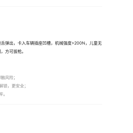
舌弹出，卡入车辆插座凹槽，机械强度>200N，儿童无
回，方可拔枪。
即触风险；
解锁，更安全；
牢。