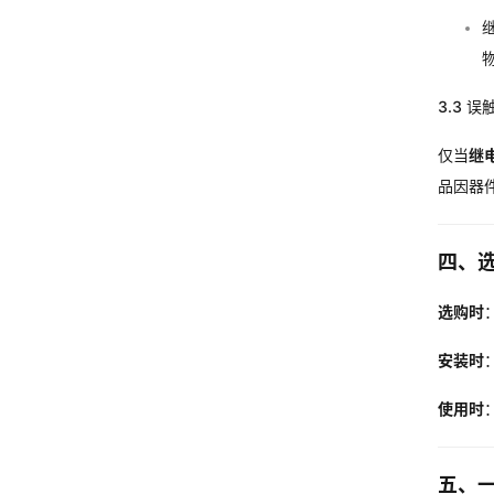
3.3 
仅当
继
品因器件
四、
选购时
安装时
使用时
五、