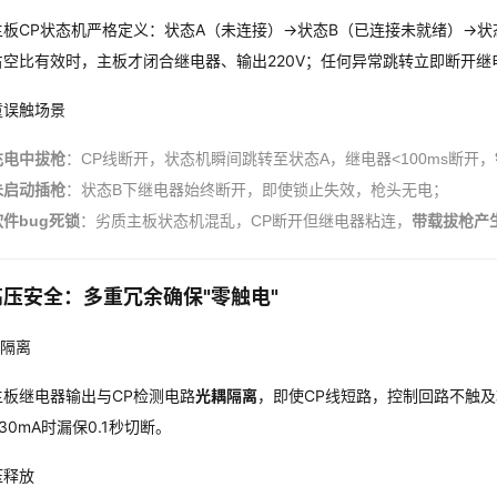
主板CP状态机严格定义：状态A（未连接）→状态B（已连接未就绪）→状
占空比有效时，主板才闭合继电器、输出220V；任何异常跳转立即断开继
儿童误触场景
充电中拔枪
：CP线断开，状态机瞬间跳转至状态A，继电器<100ms断开，
未启动插枪
：状态B下继电器始终断开，即使锁止失效，枪头无电；
软件bug死锁
：劣质主板状态机混乱，CP断开但继电器粘连，
带载拔枪产
压安全：多重冗余确保"零触电"
气隔离
主板继电器输出与CP检测电路
光耦隔离
，即使CP线短路，控制回路不触及
30mA时漏保0.1秒切断。
压释放