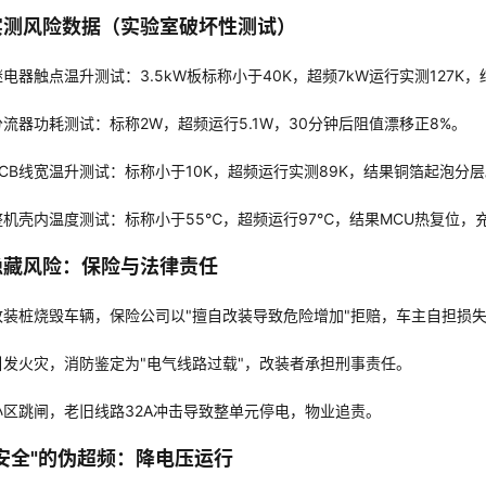
实测风险数据（实验室破坏性测试）
继电器触点温升测试：3.5kW板标称小于40K，超频7kW运行实测127K
分流器功耗测试：标称2W，超频运行5.1W，30分钟后阻值漂移正8%。
PCB线宽温升测试：标称小于10K，超频运行实测89K，结果铜箔起泡分层
整机壳内温度测试：标称小于55℃，超频运行97℃，结果MCU热复位，
隐藏风险：保险与法律责任
改装桩烧毁车辆，保险公司以"擅自改装导致危险增加"拒赔，车主自担损
引发火灾，消防鉴定为"电气线路过载"，改装者承担刑事责任。
小区跳闸，老旧线路32A冲击导致整单元停电，物业追责。
安全"的伪超频：降电压运行