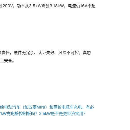
200V，功率从3.5kW降到3.18kW，电流仍16A不超
、刑事责任，硬件无冗余、认证失效、风险不可控。真想
宜且安全。
：
给电动汽车（如五菱MINI）和两轮电瓶车充电，有必
7kW充电桩控制板吗？3.5kW是不是更经济实用？