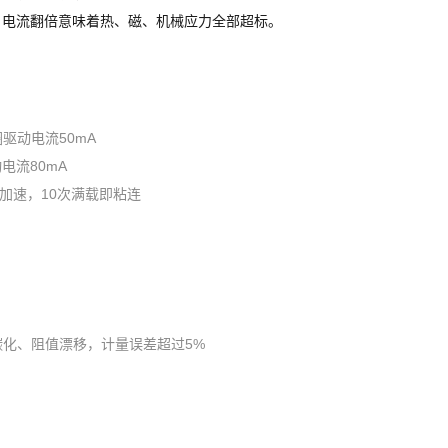
A，电流翻倍意味着热、磁、机械应力全部超标。
圈驱动电流50mA
动电流80mA
化加速，10次满载即粘连
B碳化、阻值漂移，计量误差超过5%