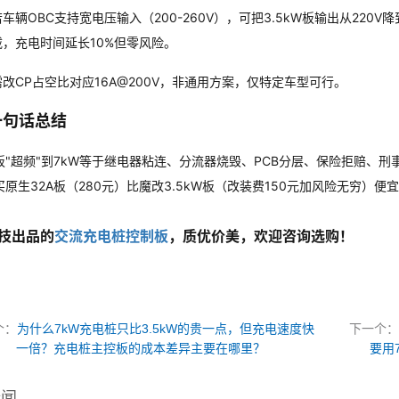
车辆OBC支持宽电压输入（200-260V），可把3.5kW板输出从220V降到
载，充电时间延长10%但零风险。
需改CP占空比对应16A@200V，非通用方案，仅特定车型可行。
一句话总结
kW板"超频"到7kW等于继电器粘连、分流器烧毁、PCB分层、保险拒赔
买原生32A板（280元）比魔改3.5kW板（改装费150元加风险无穷）便
技出品的
交流充电桩控制板
，质优价美，欢迎咨询选购！
个：
为什么7kW充电桩只比3.5kW的贵一点，但充电速度快
下一个
一倍？充电桩主控板的成本差异主要在哪里？
要用
新闻