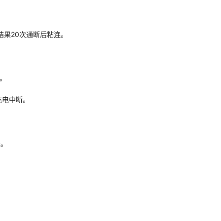
，结果20次通断后粘连。
。
充电中断。
失。