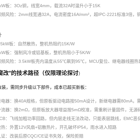
kW板：3Oz铜，线宽4mm，载流32A时温升小于15K
频风险：2mm线宽通32A，电流密度16A/mm²，超IPC-2221标准3倍
计
.5kW板：自然散热，整机热阻约15K/W
7kW板：强制风冷或铝基板，整机热阻小于5K/W
超频风险：3.5kW板壳内温度从55℃飙到95℃，MCU复位、继电器线圈
魔改"的技术路径（仅限理论探讨
）
改装，需同步升级以下部件，成本已超买新板：
继电器：换40A规格，但原板驱动电路按50mA设计，新继电器需80mA，
分流器：换2mΩ，但原板放大器增益按5mΩ校准，需重刷计量固件，无源
PCB：飞线加粗功率回路，但内层走线无法改动，只能表层跳线，EMC恶
散热：外置12V风扇+铝散热片，开孔破坏IP54，雨水进入短路
认证：改装后原CQC/CE证书失效，保险拒赔