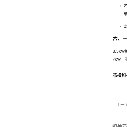
若
六、
3.5
7kW，
芯橙科
上一
相关