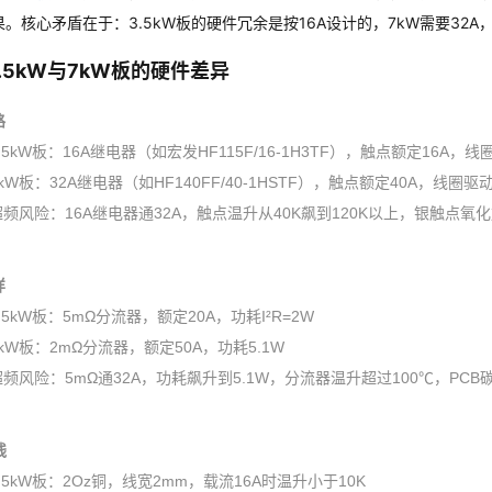
。核心矛盾在于：3.5kW板的硬件冗余是按16A设计的，7kW需要32
.5kW与7kW板的硬件差异
路
.5kW板：16A继电器（如宏发HF115F/16-1H3TF），触点额定16A，线
kW板：32A继电器（如HF140FF/40-1HSTF），触点额定40A，线圈驱
超频风险：16A继电器通32A，触点温升从40K飙到120K以上，银触点氧
样
.5kW板：5mΩ分流器，额定20A，功耗I²R=2W
kW板：2mΩ分流器，额定50A，功耗5.1W
超频风险：5mΩ通32A，功耗飙升到5.1W，分流器温升超过100℃，PC
线
.5kW板：2Oz铜，线宽2mm，载流16A时温升小于10K