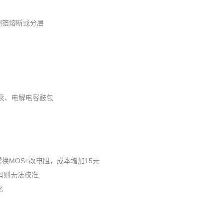
，铜箔熔断或分层
热衰、电解电容鼓包
需换MOS+改电阻，成本增加15元
码则无法校准
化