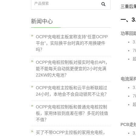
三重后果
一、3
新闻中心
功率回
OCPP充电桩主板宣称支持“任意OCPP
3
平台”，实际换平台时真的不用换硬件
吗？
7
OCPP充电桩控制板对接实时电价API，
能不能每天自动挑更便宜的2小时充满
22KW的大电池？
电流采
3
OCPP充电桩主控板和云平台断联超过
24小时，本地会不会自动锁死不让充？
7
OCPP充电桩控制板和普通充电桩控制
板，家用体验到底差在哪？多花的钱值
不值？
PCB走
买了不带OCPP主控板的家用充电桩，
3