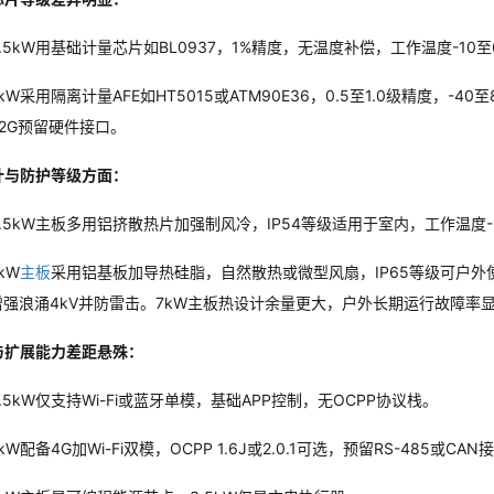
3.5kW用基础计量芯片如BL0937，1%精度，无温度补偿，工作温度-10至
7kW采用隔离计量AFE如HT5015或ATM90E36，0.5至1.0级精度
V2G预留硬件接口。
计与防护等级方面：
3.5kW主板多用铝挤散热片加强制风冷，IP54等级适用于室内，工作温度-
kW
主板
采用铝基板加导热硅脂，自然散热或微型风扇，IP65等级可户外
增强浪涌4kV并防雷击。7kW主板热设计余量更大，户外长期运行故障率
信与扩展能力差距悬殊：
.5kW仅支持Wi-Fi或蓝牙单模，基础APP控制，无OCPP协议栈。
kW配备4G加Wi-Fi双模，OCPP 1.6J或2.0.1可选，预留RS-48