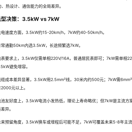
力、热设计、通信能力的全局差异。
型决策：3.5kW vs 7kW
电速度方面，3.5kW约15-20km/h，7kW约40-50km/h。
日常通勤50km内选3.5kW，长途频繁选7kW。
电表要求上，3.5kW仅需单相220V/16A，普通居民表即可；
7kW需单相2
.5kW避免增容。
缆成本差异显著，3.5kW用2.5mm²线，30米内约500元；7kW需6mm
省2000元以上。
电池友好度上，
3.5kW电流小发热低，理论上寿命略优；但7kW是主流方
质差异。
未来预留角度，3.5kW换车或增程后可能不足，7kW可覆盖未来5-8年