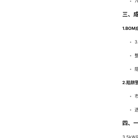
三、
1.BO
3
整
2.陷阱
四、
3.5