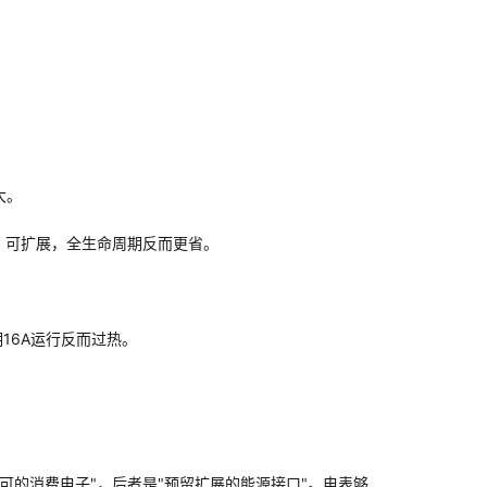
。
大。
长、可扩展，全生命周期反而更省。
期16A运行反而过热。
即可的消费电子"，后者是"预留扩展的能源接口"。电表够