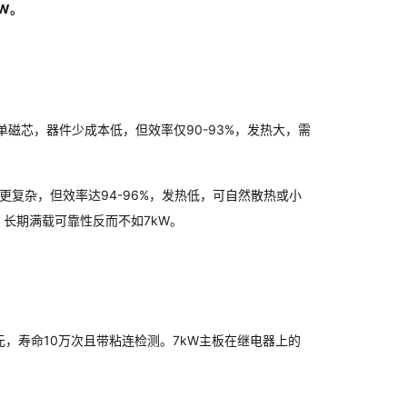
W。
器单磁芯，器件少成本低，但效率仅90-93%，发热大，需
器件更复杂，但效率达94-96%，发热低，可自然散热或小
，长期满载可靠性反而不如7kW。
25元，寿命10万次且带粘连检测。7kW主板在继电器上的