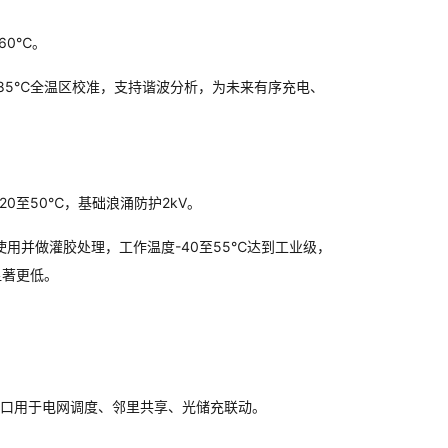
60℃。
，-40至85℃全温区校准，支持谐波分析，为未来有序充电、
20至50℃，基础浪涌防护2kV。
使用并做灌胶处理，工作温度-40至55℃达到工业级，
显著更低。
5或CAN接口用于电网调度、邻里共享、光储充联动。