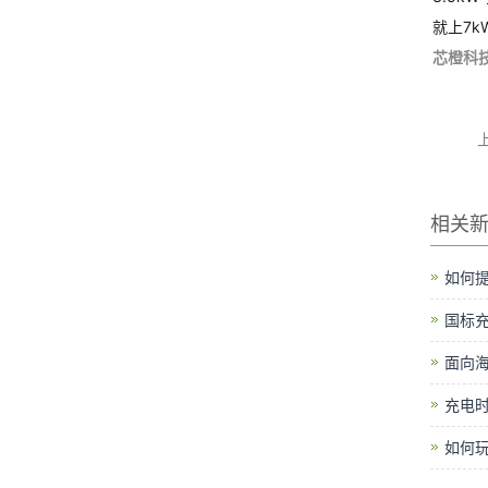
就上7k
芯橙科
相关
如何提
国标
面向
充电时
如何