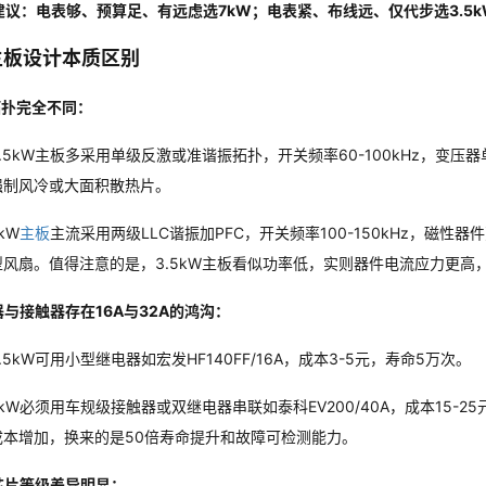
建议：电表够、预算足、有远虑选7kW；电表紧、布线远、仅代步选3.5k
主板设计本质区别
拓扑完全不同：
3.5kW主板多采用单级反激或准谐振拓扑，开关频率60-100kHz，变压
强制风冷或大面积散热片。
kW
主板
主流采用两级LLC谐振加PFC，开关频率100-150kHz，磁性
型风扇。值得注意的是，3.5kW主板看似功率低，实则器件电流应力更高
器与接触器存在16A与32A的鸿沟：
.5kW可用小型继电器如宏发HF140FF/16A，成本3-5元，寿命5万次。
7kW必须用车规级接触器或双继电器串联如泰科EV200/40A，成本15-
成本增加，换来的是50倍寿命提升和故障可检测能力。
芯片等级差异明显：