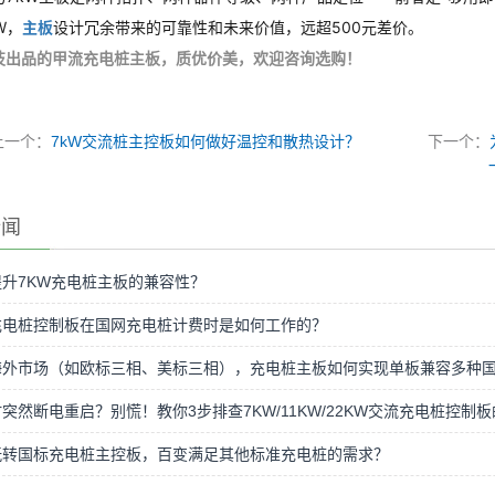
W，
主板
设计冗余带来的可靠性和未来价值，远超500元差价。
技出品的甲流充电桩主板，质优价美，欢迎咨询选购！
上一个：
7kW交流桩主控板如何做好温控和散热设计？
下一个：
新闻
升7KW充电桩主板的兼容性？
充电桩控制板在国网充电桩计费时是如何工作的？
海外市场（如欧标三相、美标三相），充电桩主板如何实现单板兼容多种
突然断电重启？别慌！教你3步排查7KW/11KW/22KW交流充电桩控
玩转国标充电桩主控板，百变满足其他标准充电桩的需求？