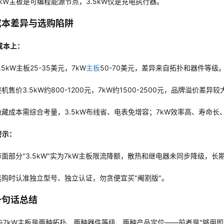
7kW主板是可编程能源节点，3.5kW仅是充电执行器。
成本差异与选购陷阱
M成本上：
.5kW主板25-35美元，7kW
主板
50-70美元，差异来自拓扑和器件等级
机售价3.5kW约800-1200元，7kW约1500-2500元，品牌溢价差异较
隐藏成本需综合考量，3.5kW布线省、电表免增容；7kW效率高、寿命
警示：
市面部分"3.5kW"实为7kW主板限流降额，散热和继电器未同步降级，长
选购时认准独立型号、独立认证，勿贪便宜买"阉割版"。
一句话总结
kW与7kW主板是两种拓扑、两种器件等级、两种产品定位——前者是"够用