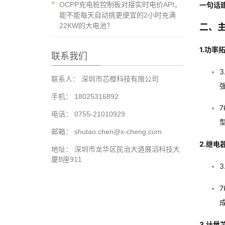
OCPP充电桩控制板对接实时电价API，
一句话
能不能每天自动挑更便宜的2小时充满
22KW的大电池？
二、
1.功率
联系我们
联系人： 深圳市芯橙科技有限公司
手机： 18025316892
7
电话： 0755-21010929
邮箱： shutao.chen@x-cheng.com
2.继电
地址： 深圳市龙华区民治大道展滔科技大
厦B座911
3
3.计量