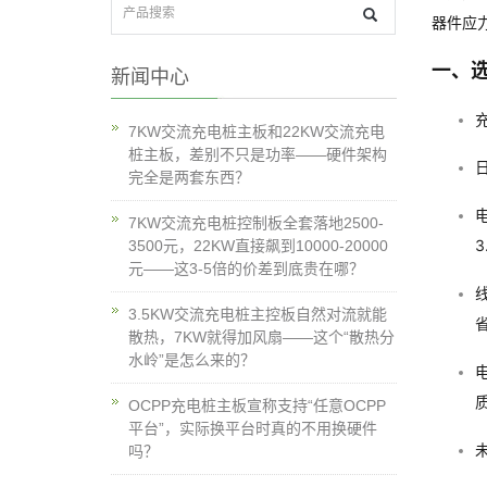
器件应
一、选
新闻中心
充
7KW交流充电桩主板和22KW交流充电
桩主板，差别不只是功率——硬件架构
完全是两套东西？
7KW交流充电桩控制板全套落地2500-
3
3500元，22KW直接飙到10000-20000
元——这3-5倍的价差到底贵在哪？
线
3.5KW交流充电桩主控板自然对流就能
散热，7KW就得加风扇——这个“散热分
水岭”是怎么来的？
OCPP充电桩主板宣称支持“任意OCPP
平台”，实际换平台时真的不用换硬件
吗？