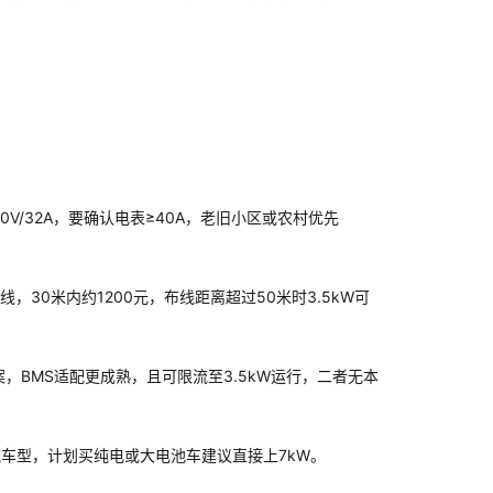
20V/32A，要确认电表≥40A，老旧小区或农村优先
²线，30米内约1200元，布线距离超过50米时3.5kW可
案，BMS适配更成熟，且可限流至3.5kW运行，二者无本
主流车型，计划买纯电或大电池车建议直接上7kW。