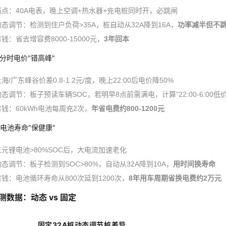
痛点：40A电表，晚上空调+热水器+充电桩同时开，必跳闸
动态调节：检测到住户负荷>35A，桩自动从32A降到16A，
功率减半但不
钱：省去增容费8000-15000元，
3年回本
分时电价"错高峰"
海/广东峰谷价差0.8-1.2元/度，晚上22:00后电价降50%
动态调节：板子预读车辆SOC，若明早8点前需满电，计算"22:00-6:00低
省钱：60kWh电池每周充2次，
年省电费约800-1200元
电池寿命"保健康"
三元锂电池>80%SOC后，大电流加速老化
动态调节：板子检测到SOC>80%，自动从32A降到10A，
用时间换寿命
省钱：电池循环寿命从800次延到1200次，
8年用车周期省换电费约2万元
测数据：动态 vs 固定
固定32A桩
动态调节桩
差异