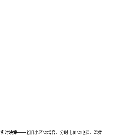
"实时决策
——老旧小区省增容、分时电价省电费、温柔