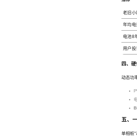
老旧小
年均电
电池8
用户投
四、硬
动态功
B
五、
单相桩