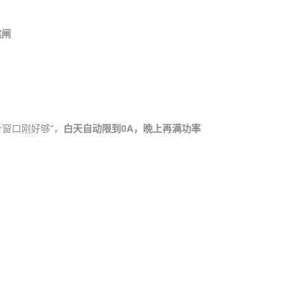
跳闸
价窗口刚好够"，
白天自动限到0A，晚上再满功率