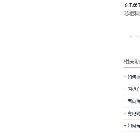
充电保
芯橙科
上一
相关
如何提
国标
面向
充电时
如何