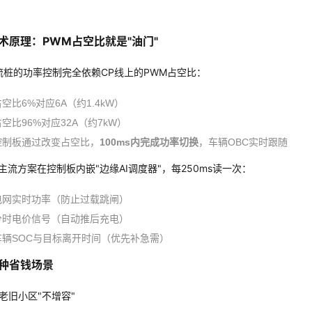
术原理：PWM占空比就是"油门"
流桩的功率控制完全依赖CP线上的PWM占空比：
空比6%对应6A（约1.4kW）
空比96%对应32A（约7kW）
控制板通过改变占空比，
100ms内完成功率切换
，车辆OBC实时跟随
年主流方案在控制板内嵌"边缘AI调度器"，每250ms读一次：
电网实时功率（防止过载跳闸）
分时电价信号（自动推后充电）
车辆SOC与目标离开时间（优先补急需）
种省钱场景
老旧小区"不增容"