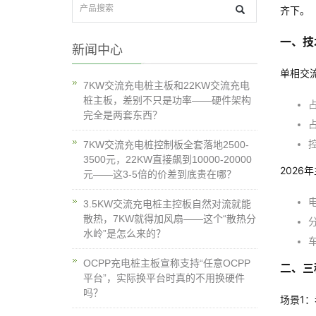
齐下。
一、技
新闻中心
单相交
7KW交流充电桩主板和22KW交流充电
桩主板，差别不只是功率——硬件架构
占
完全是两套东西？
占
7KW交流充电桩控制板全套落地2500-
3500元，22KW直接飙到10000-20000
2026
元——这3-5倍的价差到底贵在哪？
3.5KW交流充电桩主控板自然对流就能
散热，7KW就得加风扇——这个“散热分
水岭”是怎么来的？
OCPP充电桩主板宣称支持“任意OCPP
二、三
平台”，实际换平台时真的不用换硬件
吗？
场景1：