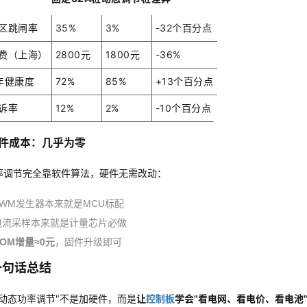
区跳闸率
35%
3%
-32个百分点
费（上海）
2800元
1800元
-36%
年健康度
72%
85%
+13个百分点
诉率
12%
2%
-10个百分点
件成本：几乎为零
率调节完全靠软件算法，硬件无需改动：
PWM发生器本来就是MCU标配
电流采样本来就是计量芯片必做
OM增量≈0元
，固件升级即可
一句话总结
"动态功率调节"不是加硬件，而是
让
控制板
学会"看电网、看电价、看电池