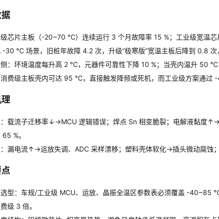
数据
级芯片主板（-20~70 ℃）连续运行 3 个月故障率 15 %；工业级宽温芯片（
 -30 ℃ 场景，旧桩年故障 4.2 次，升级“极寒版”宽温主板后降到 0.8
侧：环境温度每升高 2 ℃，元器件可靠性下降 10 %；当壳内温升 50 ℃ 时
消费级主板壳内可达 95 ℃，直接触发降频或死机，而工业级方案通过 -40~
机理
：载流子迁移率↓→MCU 逻辑错误；焊点 Sn 相变脆裂；电解液黏度↑→继电
 65 %
。
：漏电流↑→运放失调、ADC 采样漂移；塑料壳体软化→插头微动腐蚀；LE
要点
选型：车规/工业级 MCU、运放、晶振全温区参数表必须覆盖 -40~85 ℃
费级 3 倍
。