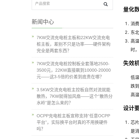
量化
新闻中心
消费
东北
7KW交流充电桩主板和22KW交流充电
高温
桩主板，差别不只是功率——硬件架构
时，
完全是两套东西？
失效
7KW交流充电桩控制板全套落地2500-
3500元，22KW直接飙到10000-20000
元——这3-5倍的价差到底贵在哪？
低温
跌到
3.5KW交流充电桩主控板自然对流就能
高温
散热，7KW就得加风扇——这个“散热分
水岭”是怎么来的？
设计
OCPP充电桩主板宣称支持“任意OCPP
芯片
平台”，实际换平台时真的不用换硬件
吗？
是消