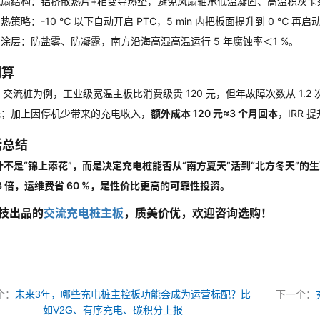
风扇结构：铝挤散热片+相变导热垫，避免风扇轴承低温凝固、高温积灰卡
热策略：-10 ℃ 以下自动开启 PTC，5 min 内把板面提升到 0 ℃ 再
涂层：防盐雾、防凝露，南方沿海高湿高温运行 5 年腐蚀率＜1 %
。
测算
kW 交流桩为例，工业级宽温主板比消费级贵 120 元，但年故障次数从 1.2 次
 元；加上因停机少带来的充电收入，
额外成本 120 元≈3 个月回本
，IRR 
话总结
不是“锦上添花”，而是决定充电桩能否从“南方夏天”活到“北方冬天”的生死
3 倍，运维费省 60 %，是性价比更高的可靠性投资。
技出品的
交流充电桩主板
，质美价优，欢迎咨询选购！
个：
未来3年，哪些充电桩主控板功能会成为运营标配？比
下一个：
如V2G、有序充电、碳积分上报