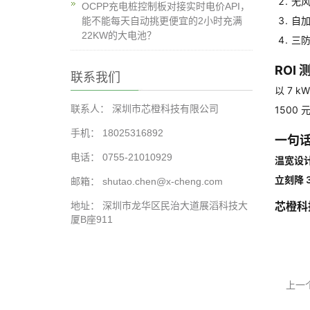
无
OCPP充电桩控制板对接实时电价API，
自加
能不能每天自动挑更便宜的2小时充满
22KW的大电池？
三防
ROI 
联系我们
以 7 
联系人： 深圳市芯橙科技有限公司
1500
手机： 18025316892
一句
电话： 0755-21010929
温宽设计
立刻降 
邮箱： shutao.chen@x-cheng.com
芯橙科
地址： 深圳市龙华区民治大道展滔科技大
厦B座911
上一