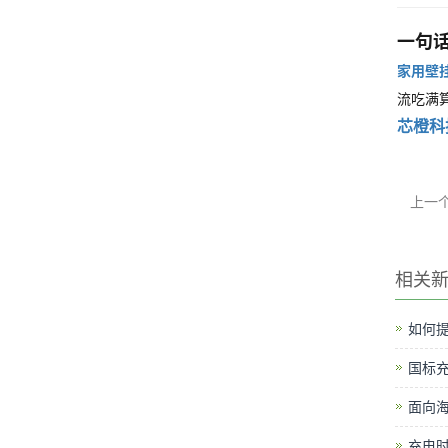
一句
家用壁
流吃满算
芯橙科
上一
相关
如何提
国标
面向
充电时