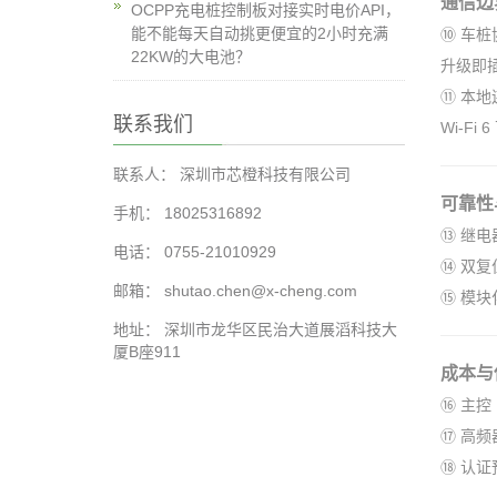
通信边
OCPP充电桩控制板对接实时电价API，
能不能每天自动挑更便宜的2小时充满
⑩ 车桩协
22KW的大电池？
升级即
⑪ 本地
联系我们
Wi-Fi
联系人： 深圳市芯橙科技有限公司
可靠性
手机： 18025316892
⑬ 继电
电话： 0755-21010929
⑭ 双复
邮箱： shutao.chen@x-cheng.com
⑮ 模块
地址： 深圳市龙华区民治大道展滔科技大
厦B座911
成本与供
⑯ 主控
⑰ 高频
⑱ 认证