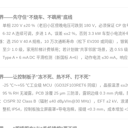
界——先守住“不烧车、不跳闸”底线
：单相 220 V ±20 %（老旧小区傍晚电压可跌到 180 V，必须保证 CP
：6-32 A 连续可调，步进 1 A，误差 ≤±2 %，否则 3.3 kW 车型小电流
器：选 250 V 40 A 规格，10 万次通断寿命（松下 EV200 或同级），
：至少 1.0 级，家用阶梯计费够用；若计划做“共享邻居”场景，选 0.5S
Type A + 6 mA DC 平滑检测（新国标 A+6），动作电流 ≤30 mA，响应 
界——让控制板子“冻不死、热不坏、打不死”
：-25 ℃～+55 ℃工业级 MCU（GD32F103RET6 同级），晶振温漂 
95 % RH 无凝露，PCB 涂覆 25 μm 三防漆，露铜边缘 0.3 mm 内缩，
：CISPR 32 Class B（辐射 ≤40 dBμV/m@30 MHz），EFT ±2 kV、浪
：整机 IP54，控制板独立屏蔽罩+导电泡棉，接缝 <0.3 mm，成本增加