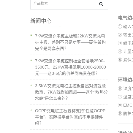
电气边
新闻中心
① 输入
② 输出
7KW交流充电桩主板和22KW交流充电
桩主板，差别不只是功率——硬件架构
③ 继电
完全是两套东西？
④ 计量
⑤ 漏保：
7KW交流充电桩控制板全套落地2500-
3500元，22KW直接飙到10000-20000
元——这3-5倍的价差到底贵在哪？
环境边
3.5KW交流充电桩主控板自然对流就能
⑥ 温度
散热，7KW就得加风扇——这个“散热分
⑦ 湿度：
水岭”是怎么来的？
⑧ EMC
OCPP充电桩主板宣称支持“任意OCPP
⑨ 防护
平台”，实际换平台时真的不用换硬件
吗？