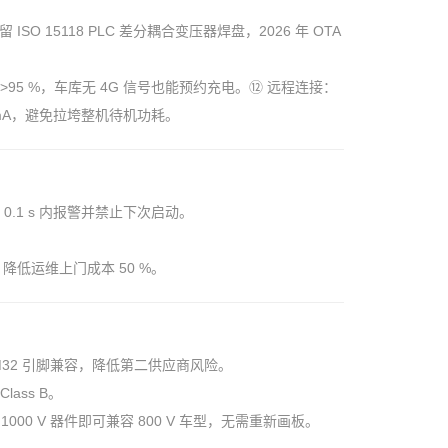
 ISO 15118 PLC 差分耦合变压器焊盘，2026 年 OTA
率 >95 %，车库无 4G 信号也能预约充电。⑫ 远程连接：
 <1 mA，避免拉垮整机待机功耗。
，0.1 s 内报警并禁止下次启动。
。
，降低运维上门成本 50 %
。
 STM32 引脚兼容，降低第二供应商风险
。
ass B。
1000 V 器件即可兼容 800 V 车型，无需重新画板。