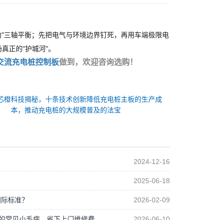
0 元以内”三轴平衡；先把电气与环境边界钉死，再用车端极限电
场真正的“护城河”。
交流充电桩控制板
做到，欢迎咨询选购！
芯橙科技揭秘，十条技术创新降低充电桩主板的生产成
本，推动充电桩的大规模普及的法宝
2024-12-16
2025-06-18
国际标准？
2026-02-09
制板的常见小毛病，省下上门维修费
2026-06-10