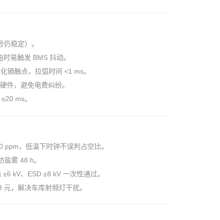
 信号仍稳定）。
补电时易触发 BMS 抖动。
银氧化镉触点，拉弧时间 <1 ms。
 级硬件，避免电费纠纷
。
≤20 ms。
≤±20 ppm，低温下时钟不误判占空比。
防盐雾 48 h。
涌 ±6 kV、ESD ±8 kV 一次性通过
。
 <3 元，解决车库射频灯干扰。