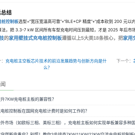
话总结
挂桩控制板
选型=“宽压宽温高可靠”+“BLE+CP 精度”+“成本砍到 20
法，把 3.3-7 kW 区间所有车型充电时间压到最短，才是 2025 年后市
技
的
家用壁挂式充电桩控制板
遵循以上5大类18条核心，把
家用
个：
充电桩主空板芯片技术的前沿发展趋势与创新方向是什
下一个：
么？
新闻
升7KW充电桩主板的兼容性？
充电桩控制板在国网充电桩计费时是如何工作的？
海外市场（如欧标三相、美标三相），充电桩主板如何实现单板兼容多种
突然断电重启？别慌！教你3步排查7KW/11KW/22KW交流充电桩控