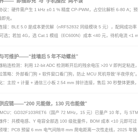
界——“即插即充”与“手机操控”两不误
议：硬件需产生 1 kHz ±0.1 % 精度 CP-PWM，占空比解析 6-80 A；预留
插即充。
连接：BLE 5.0 是成本更优解（nRF52832 同级模块 5 元），配网成功
 6 可选；若加 4G，选 Cat.1 模组（EC600N）成本 <40 元，待机电流
与可维护——“挂墙后 5 年不动螺丝”
器粘连检测：利用 12-bit ADC 检测断开后的残余电压 >20 V 即判定粘连
位策略：外部看门狗 + 软件窗口看门狗，防止 MCU 死机导致“半夜停充”
化：主控 + 计量 + 通信三小板 2.54 mm 排针连接，售后 30 秒整体更换
应链——“200 元能做，130 元也能做”
 MCU：GD32F103RET6（国产 72 MHz，15 元）已量产 10 年，与
器件：共模电感、Y 电容全部选 100 级批量件，BOM 成本 <10 元即可过 Cl
预埋：PCB 预留 6 mm 电气间隙/8 mm 爬电距离一次性走线，2025 年换 