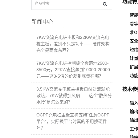
功能特
智
新闻中心
看等
准O
7KW交流充电桩主板和22KW交流充电
安
桩主板，差别不只是功率——硬件架构
短
完全是两套东西？
计
7KW交流充电桩控制板全套落地2500-
扩
3500元，22KW直接飙到10000-20000
功
元——这3-5倍的价差到底贵在哪？
技术参
3.5KW交流充电桩主控板自然对流就能
散热，7KW就得加风扇——这个“散热分
水岭”是怎么来的？
输
输
OCPP充电桩主板宣称支持“任意OCPP
输
平台”，实际换平台时真的不用换硬件
吗？
工
防