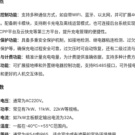
点
能控制功能
：支持多种通信方式，如自带WIFI、蓝牙、以太网，并可扩展
。配备刷卡模块，支持刷卡充电及离线运营模式，也可连接后台系统实现在
CPP平台及云快充等第三方平台，提升充电管理的便捷性。
全保护功能
：具备多重安全保护机制，如接地检测、继电器粘连检测、过
路保护等，确保充电过程安全可靠，过欠压时可自动恢复，还有二级过流
量与计费功能
：精准计量充电电量，为计费提供准确依据，支持多种计费
展功能
：可扩展接地棒和外置继电器控制功能，支持RS485接口，可外
能和更好的人机交互体验。
数
入电压
：通常为AC220V。
出功率
：常见有7kW、11kW、22kW等规格。
出电流
：如7kW主板额定输出电流为32A。
作温度
：一般在-40°C~+55°C范围内。
护等级
：通常为IP54或IP65，适合室内或有遮蔽的室外环境使用。