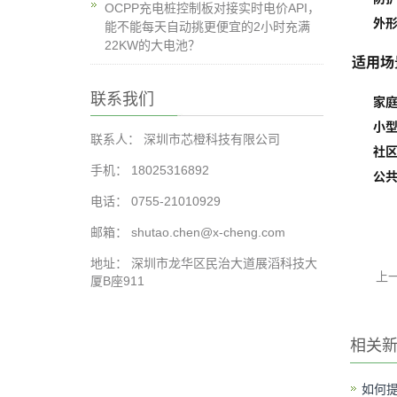
OCPP充电桩控制板对接实时电价API，
外
能不能每天自动挑更便宜的2小时充满
22KW的大电池？
适用场
联系我们
家
小
联系人： 深圳市芯橙科技有限公司
社
手机： 18025316892
公
电话： 0755-21010929
邮箱： shutao.chen@x-cheng.com
地址： 深圳市龙华区民治大道展滔科技大
上
厦B座911
相关
如何提