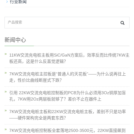
行业新闻
新闻中心
11KW交流充电桩主板用SiC/GaN方案后，效率反而比传统7KW主
板还高，这是什么反直觉逻辑？
7KW交流充电桩主控板是“普通人的天花板”——为什么说再往上
走，性价比曲线断崖式下跌？
引用 22KW交流充电桩控制板的PCB为什么必须用3Oz铜厚加盲
孔，7KW用2Oz两层板就够了？差价不止在器件上
7KW交流充电桩主板和22KW交流充电桩主板，差别不只是功率
——硬件架构完全是两套东西？
7KW交流充电桩控制板全套落地2500-3500元，22KW直接飙到