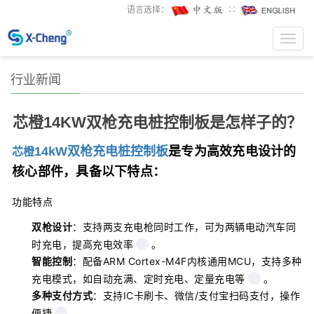
语言选择：
∷
Toggl
navig
行业新闻
芯橙14KW双枪充电桩控制板是怎样子的？
是专为高效充电设计的
14kW双枪充电桩控制板
芯橙
核心部件，具备以下特点：
功能特点
双枪设计
：支持两支充电枪同时工作，可为两辆电动汽车同
时充电，提高充电效率
。
智能控制
：配备ARM Cortex-M4F内核通用MCU，支持多种
充电模式，如自动充满、定时充电、定量充电等
。
多种支付方式
：支持IC卡刷卡、微信/支付宝扫码支付，操作
便捷
。