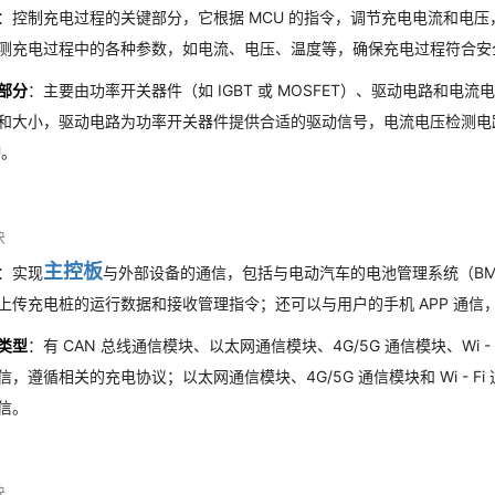
：控制充电过程的关键部分，它根据 MCU 的指令，调节充电电流和电
测充电过程中的各种参数，如电流、电压、温度等，确保充电过程符合安
部分
：主要由功率开关器件（如 IGBT 或 MOSFET）、驱动电路和
和大小，驱动电路为功率开关器件提供合适的驱动信号，电流电压检测电
U。
块
主控板
：实现
与外部设备的通信，包括与电动汽车的电池管理系统（B
上传充电桩的运行数据和接收管理指令；还可以与用户的手机 APP 通
类型
：有 CAN 总线通信模块、以太网通信模块、4G/5G 通信模块、Wi -
信，遵循相关的充电协议；以太网通信模块、4G/5G 通信模块和 Wi - F
信。
块