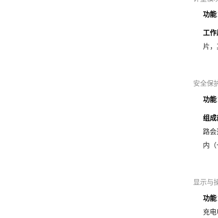
功能
工作
片，
安全保
功能
组成
路会
内（
显示与
功能
充电