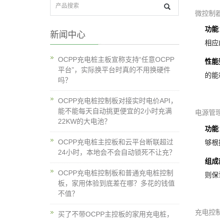
微控制
功能
新闻中心
相应
OCPP充电桩主板宣称支持“任意OCPP
性能
平台”，实际换平台时真的不用换硬件
的能
吗？
OCPP充电桩控制板对接实时电价API，
能不能每天自动挑更便宜的2小时充满
电源管
22KW的大电池？
功能
OCPP充电桩主控板和云平台断联超过
够根
24小时，本地会不会自动锁死不让充？
组成
OCPP充电桩控制板和普通充电桩控制
则保
板，家用体验到底差在哪？多花的钱值
不值？
充电控
买了不带OCPP主控板的家用充电桩，