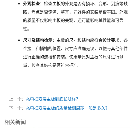
外观检查
：检查主板的外观是否有损坏、变形、划痕等缺
陷，焊点是否饱满、整齐，元器件的安装是否牢固。外观
的质量不仅影响主板的美观，还可能影响其性能和可靠
性。
尺寸及结构检测
：主板的尺寸和结构应符合设计要求，各
个接口和插槽的位置、尺寸应准确无误，以便与其他部件
进行正确的连接和安装。使用量具对主板的尺寸进行测
量，检查其结构是否符合标准。
上一个：
充电桩双层主板到底长啥样？
下一个：
充电桩双层主板的质量检测周期一般是多久？
相关新闻