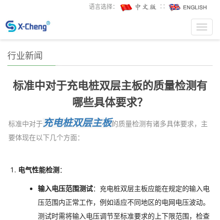
语言选择：
∷
Toggl
navig
行业新闻
标准中对于充电桩双层主板的质量检测有
哪些具体要求？
充电桩双层主板
标准中对于
的质量检测有诸多具体要求，主
要体现在以下几个方面：
电气性能检测
：
输入电压范围测试
：充电桩双层主板应能在规定的输入电
压范围内正常工作，例如适应不同地区的电网电压波动。
测试时需将输入电压调节至标准要求的上下限范围，检查