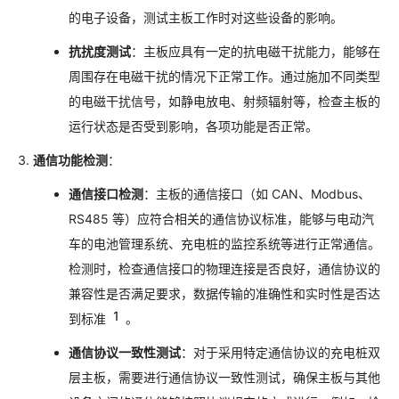
的电子设备，测试主板工作时对这些设备的影响。
抗扰度测试
：主板应具有一定的抗电磁干扰能力，能够在
周围存在电磁干扰的情况下正常工作。通过施加不同类型
的电磁干扰信号，如静电放电、射频辐射等，检查主板的
运行状态是否受到影响，各项功能是否正常。
通信功能检测
：
通信接口检测
：主板的通信接口（如 CAN、Modbus、
RS485 等）应符合相关的通信协议标准，能够与电动汽
车的电池管理系统、充电桩的监控系统等进行正常通信。
检测时，检查通信接口的物理连接是否良好，通信协议的
兼容性是否满足要求，数据传输的准确性和实时性是否达
1
到标准
。
通信协议一致性测试
：对于采用特定通信协议的充电桩双
层主板，需要进行通信协议一致性测试，确保主板与其他