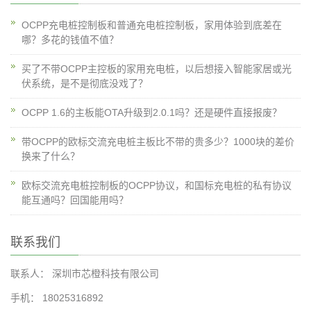
OCPP充电桩控制板和普通充电桩控制板，家用体验到底差在
哪？多花的钱值不值？
买了不带OCPP主控板的家用充电桩，以后想接入智能家居或光
伏系统，是不是彻底没戏了？
OCPP 1.6的主板能OTA升级到2.0.1吗？还是硬件直接报废？
带OCPP的欧标交流充电桩主板比不带的贵多少？1000块的差价
换来了什么？
欧标交流充电桩控制板的OCPP协议，和国标充电桩的私有协议
能互通吗？回国能用吗？
联系我们
联系人： 深圳市芯橙科技有限公司
手机： 18025316892