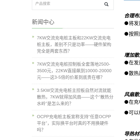
合理布
新闻中心
●将发
●
按照
7KW交流充电桩主板和22KW交流充电
桩主板，差别不只是功率——硬件架构
完全是两套东西？
增加散
●
在发
7KW交流充电桩控制板全套落地2500-
3500元，22KW直接飙到10000-20000
●
散热
元——这3-5倍的价差到底贵在哪？
3.5KW交流充电桩主控板自然对流就能
风扇散
散热，7KW就得加风扇——这个“散热分
●
在充
水岭”是怎么来的？
●
可以
OCPP充电桩主板宣称支持“任意OCPP
平台”，实际换平台时真的不用换硬件
吗？
导热材