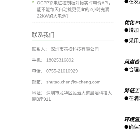
●
在发
OCPP充电桩控制板对接实时电价API，
能不能每天自动挑更便宜的2小时充满
22KW的大电池？
优化 P
●
增加
联系我们
●
采用
联系人： 深圳市芯橙科技有限公司
手机： 18025316892
风道设
●
合理
电话： 0755-21010929
邮箱： shutao.chen@x-cheng.com
降低工
地址： 深圳市龙华区民治大道展滔科技大
●
在满
厦B座911
环境温
●
确保