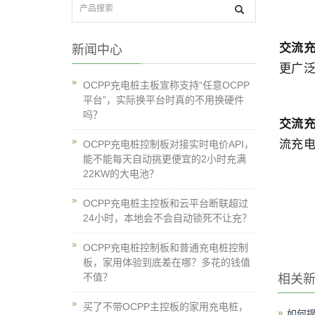
交流
新闻中心
更广
OCPP充电桩主板宣称支持“任意OCPP
平台”，实际换平台时真的不用换硬件
吗？
交流
流充
OCPP充电桩控制板对接实时电价API，
能不能每天自动挑更便宜的2小时充满
22KW的大电池？
OCPP充电桩主控板和云平台断联超过
24小时，本地会不会自动锁死不让充？
OCPP充电桩控制板和普通充电桩控制
板，家用体验到底差在哪？多花的钱值
不值？
相关
买了不带OCPP主控板的家用充电桩，
如何提