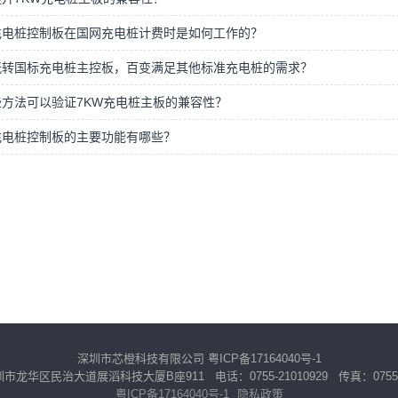
充电桩控制板在国网充电桩计费时是如何工作的？
玩转国标充电桩主控板，百变满足其他标准充电桩的需求？
方法可以验证7KW充电桩主板的兼容性？
充电桩控制板的主要功能有哪些？
深圳市芯橙科技有限公司
粤ICP备17164040号-1
龙华区民治大道展滔科技大厦B座911 电话：0755-21010929 传真：0755-2
粤ICP备17164040号-1
隐私政策