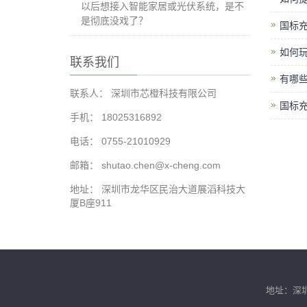
以后想接入智能家居或光伏系统，是不
是彻底没戏了？
国标
如何
联系我们
有哪些
联系人： 深圳市芯橙科技有限公司
国标
手机： 18025316892
电话： 0755-21010929
邮箱： shutao.chen@x-cheng.com
地址： 深圳市龙华区民治大道展滔科技大
厦B座911
地址：深圳市