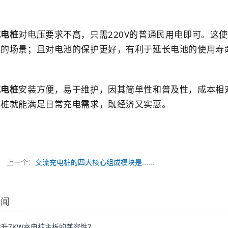
充电桩
对电压要求不高，只需220V的普通民用电即可。这
泛的场景；且
对电池的保护更好，有利于延长电池的使用寿
充电桩
安装方便，
易于
维护，
因其简单性和普及性，成本相
电桩就能满足日常充电需求，既经济又实惠。
上一个：
交流充电桩的四大核心组成模块是......
新闻
升7KW充电桩主板的兼容性？