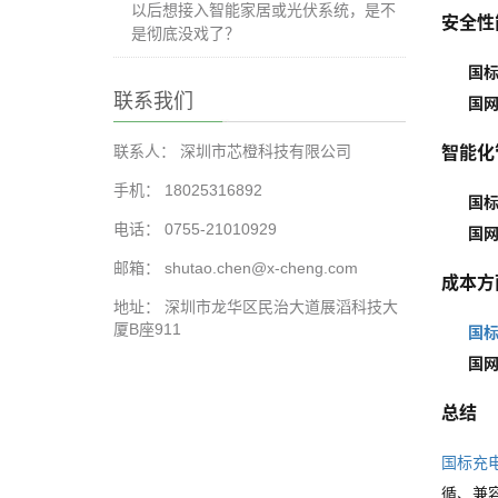
以后想接入智能家居或光伏系统，是不
安全性
是彻底没戏了？
国
联系我们
国
智能化
联系人： 深圳市芯橙科技有限公司
手机： 18025316892
国
电话： 0755-21010929
国
邮箱： shutao.chen@x-cheng.com
成本方
地址： 深圳市龙华区民治大道展滔科技大
厦B座911
国
国
总结
国标充
循、兼