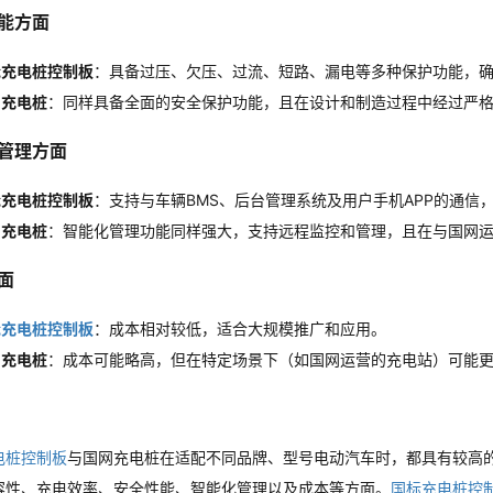
能方面
标充电桩控制板
：具备过压、欠压、过流、短路、漏电等多种保护功能，
网充电桩
：同样具备全面的安全保护功能，且在设计和制造过程中经过严
管理方面
标充电桩控制板
：支持与车辆BMS、后台管理系统及用户手机APP的通信
网充电桩
：智能化管理功能同样强大，支持远程监控和管理，且在与国网
面
标充电桩控制板
：成本相对较低，适合大规模推广和应用。
网充电桩
：成本可能略高，但在特定场景下（如国网运营的充电站）可能
电桩控制板
与国网充电桩在适配不同品牌、型号电动汽车时，都具有较高
容性、充电效率、安全性能、智能化管理以及成本等方面。
国标充电桩控