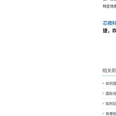
特定场
芯橙
捷，
相关
如何提
国标
如何
有哪些