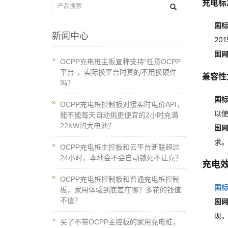
充电标
国
新闻中心
20
国
OCPP充电桩主板宣称支持“任意OCPP
平台”，实际换平台时真的不用换硬件
兼容性
吗？
国
OCPP充电桩控制板对接实时电价API，
以
能不能每天自动挑更便宜的2小时充满
22KW的大电池？
国
求
OCPP充电桩主控板和云平台断联超过
24小时，本地会不会自动锁死不让充？
充电
OCPP充电桩控制板和普通充电桩控制
国
板，家用体验到底差在哪？多花的钱值
不值？
国
现
买了不带OCPP主控板的家用充电桩，