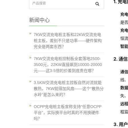
1. 充
充
新闻中心
是
充
7KW交流充电桩主板和22KW交流充电
恒
桩主板，差别不只是功率——硬件架构
智
完全是两套东西？
2. 
7KW交流充电桩控制板全套落地2500-
3500元，22KW直接飙到10000-20000
元——这3-5倍的价差到底贵在哪？
通
线、
3.5KW交流充电桩主控板自然对流就能
数
散热，7KW就得加风扇——这个“散热分
水岭”是怎么来的？
失
远
OCPP充电桩主板宣称支持“任意OCPP
程
平台”，实际换平台时真的不用换硬件
吗？
3. 