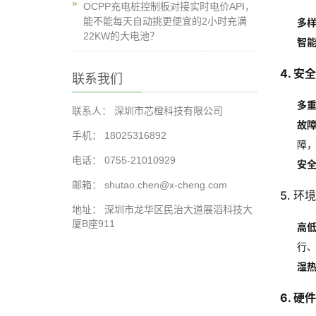
OCPP充电桩控制板对接实时电价API，
能不能每天自动挑更便宜的2小时充满
多
22KW的大电池？
智
4. 安
联系我们
多
联系人： 深圳市芯橙科技有限公司
故
手机： 18025316892
障
电话： 0755-21010929
安
邮箱： shutao.chen@x-cheng.com
5. 环
地址： 深圳市龙华区民治大道展滔科技大
厦B座911
高
行
湿
6. 