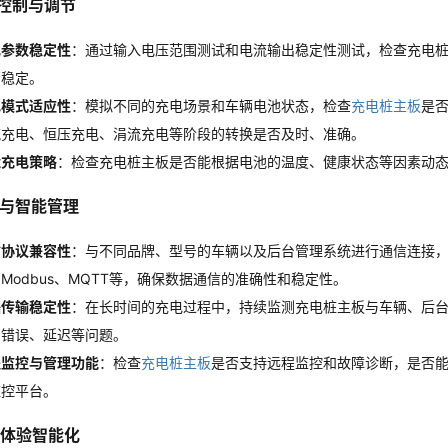
电控制与调节
电参数稳定性
：通过输入电压范围测试和电流输出稳定性测试，检查充电
否稳定。
电模式适应性
：模拟不同的充电场景和车辆电池状态，检查
充电桩主板
是
流充电、恒压充电、涓流充电等阶段的转换是否及时、准确。
能充电策略
：检查充电桩主板是否能根据电池的温度、健康状态等因素动
通信与智能管理
信协议兼容性
：与不同品牌、型号的车辆以及后台管理系统进行通信连接
Modbus、MQTT等，确保数据通信的准确性和稳定性。
据传输稳定性
：在长时间的充电过程中，持续监测充电桩主板与车辆、后
、错误、延迟等问题。
程监控与管理功能
：检查
充电桩主板
是否支持远程监控和故障诊断，是否
监控平台。
用户体验智能化