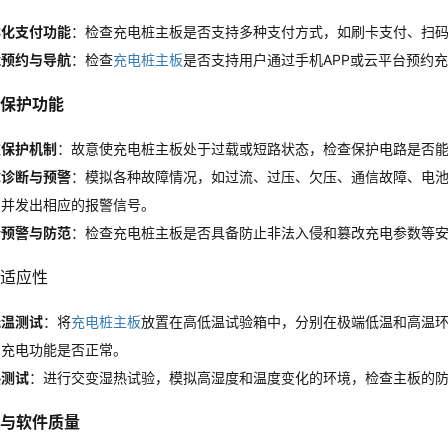
样化支付功能
：检查充电桩主板是否支持多种支付方式，如刷卡支付、扫
能预约与导航
：检查
充电桩主板
是否支持用户通过手机APP或云平台预约
全保护功能
重保护机制
：故意使充电桩主板处于过载或短路状态，检查保护电路是否
障诊断与预警
：模拟各种故障情况，如过流、过压、欠压、通信故障、电
，并发出相应的报警信号。
全预警与防范
：检查充电桩主板是否具备防止非法入侵和篡改充电参数等
境适应性
低温测试
：将
充电桩主板
放置在高低温试验箱中，分别在极端低温和高温
、充电功能是否正常。
热测试
：进行交变湿热试验，模拟高湿度和温度变化的环境，检查主板的
硬件与软件质量