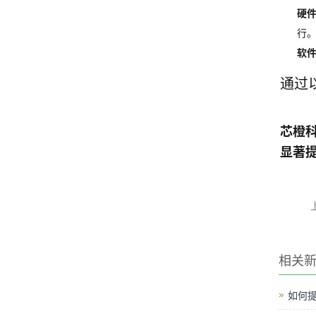
硬
行
软
通过
芯橙
显著
相关
如何提