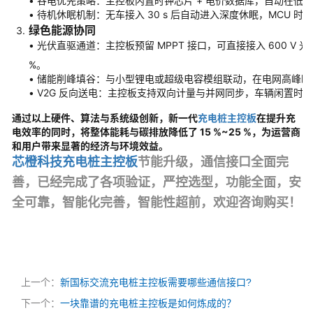
• 谷电优先策略：主控板内置时钟芯片 + 电价数据库，自动在低谷
• 待机休眠机制：无车接入 30 s 后自动进入深度休眠，MCU 时钟降
绿色能源协同
• 光伏直驱通道：主控板预留 MPPT 接口，可直接接入 600 V
%。
• 储能削峰填谷：与小型锂电或超级电容模组联动，在电网高峰
• V2G 反向送电：主控板支持双向计量与并网同步，车辆闲置时
通过以上硬件、算法与系统级创新，新一代
充电桩主控板
在提升充
电效率的同时，将整体能耗与碳排放降低了 15 %~25 %，为运营商
和用户带来显著的经济与环境效益。
芯橙科技充电桩主控板
节能升级，
通
信接口全面完
善，已经完成了各项验证，
严
控选型，
功
能全面，安
全可靠，
智
能化完善，智能性超前，欢迎咨询购买！
上一个：
新国标交流充电桩主控板需要哪些通信接口?
下一个：
一块靠谱的充电桩主控板是如何炼成的？